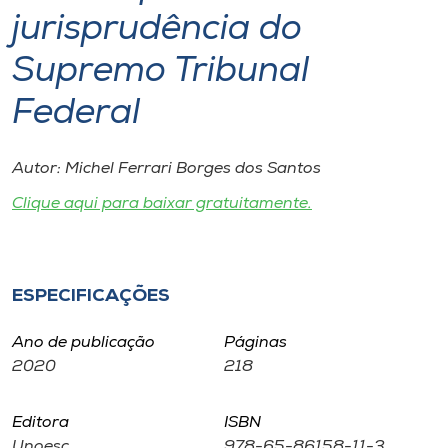
Museu
jurisprudência do
Supremo Tribunal
Unoesc
Store
Federal
Autor: Michel Ferrari Borges dos Santos
Selecione
Clique aqui para baixar gratuitamente.
o idioma
A+
ESPECIFICAÇÕES
A-
Ano de publicação
Páginas
2020
218
Editora
ISBN
Unoesc
978-65-86158-11-3