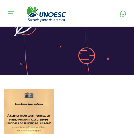
Página Inicial
Editora
Apresentação
Cursos
Onde estamos
Pesquisa
Atendimento ao Estudante
Portal de Ensino
A
Unoesc
Internacionalização