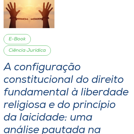
I.nova
Diplomados
E-Book
Cultura
Ciência Jurídica
A configuração
CPA
constitucional do direito
Biblioteca
fundamental à liberdade
Editora
religiosa e do princípio
da laicidade: uma
Rádio
análise pautada na