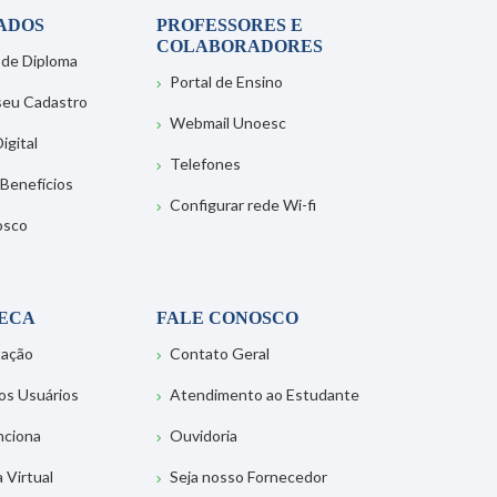
ADOS
PROFESSORES E
COLABORADORES
 de Diploma
Portal de Ensino
 seu Cadastro
Webmail Unoesc
igital
Telefones
 Benefícios
Configurar rede Wi-fi
osco
TECA
FALE CONOSCO
tação
Contato Geral
os Usuários
Atendimento ao Estudante
nciona
Ouvidoria
a Virtual
Seja nosso Fornecedor