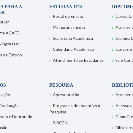
A PARA A
ESTUDANTES
DIPLOM
SC
Portal de Ensino
Consulta
bular
Minhas inscrições
Atualize
ema ACAFE
Secretaria Acadêmica
Diploma D
 ingressar
Calendário Acadêmico
Cursos e
s de Estudo
Atendimento ao Estudante
Fale Con
OS
PESQUISA
BIBLIO
uação
Apresentação
Apresen
Graduação
Programas de Incentivo à
Acesso a
Pesquisa
rado e Doutorado
Como Fu
SISGEN
nsão
Bibliotec