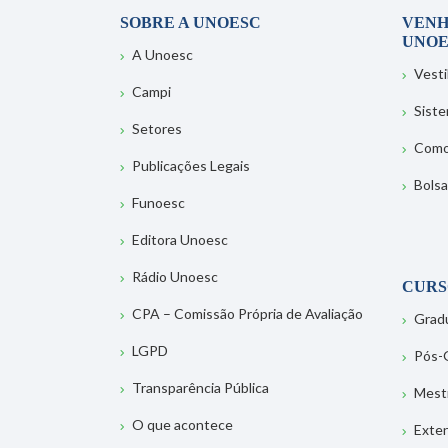
SOBRE A UNOESC
VENH
UNOE
A Unoesc
Vesti
Campi
Sist
Setores
Como
Publicações Legais
Bolsa
Funoesc
Editora Unoesc
Rádio Unoesc
CURS
CPA – Comissão Própria de Avaliação
Grad
LGPD
Pós-
Transparência Pública
Mest
O que acontece
Exte