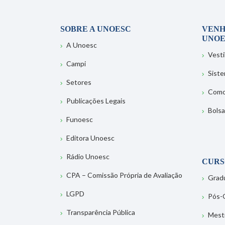
SOBRE A UNOESC
VENH
UNOE
A Unoesc
Vesti
Campi
Sist
Setores
Como
Publicações Legais
Bolsa
Funoesc
Editora Unoesc
Rádio Unoesc
CURS
CPA – Comissão Própria de Avaliação
Grad
LGPD
Pós-
Transparência Pública
Mest