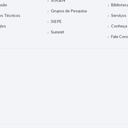
SISGEN
nsão
Bibliotec
Grupos de Pesquisa
os Técnicos
Serviços
SIEPE
gios
Conheça 
Summit
Fale Con