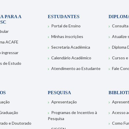
A PARA A
ESTUDANTES
DIPLOM
SC
Portal de Ensino
Consulta
bular
Minhas inscrições
Atualize
ema ACAFE
Secretaria Acadêmica
Diploma D
 ingressar
Calendário Acadêmico
Cursos e
s de Estudo
Atendimento ao Estudante
Fale Con
OS
PESQUISA
BIBLIO
uação
Apresentação
Apresen
Graduação
Programas de Incentivo à
Acesso a
Pesquisa
rado e Doutorado
Como Fu