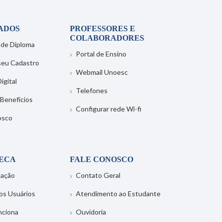
ADOS
PROFESSORES E
COLABORADORES
 de Diploma
Portal de Ensino
 seu Cadastro
Webmail Unoesc
igital
Telefones
 Benefícios
Configurar rede Wi-fi
osco
TECA
FALE CONOSCO
tação
Contato Geral
os Usuários
Atendimento ao Estudante
nciona
Ouvidoria