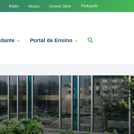
Português
Rádio
Museu
Unoesc Store
udante
Portal de Ensino