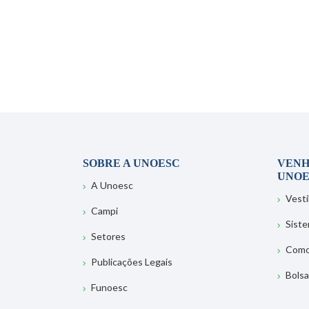
SOBRE A UNOESC
VENH
UNOE
A Unoesc
Vesti
Campi
Sist
Setores
Como
Publicações Legais
Bolsa
Funoesc