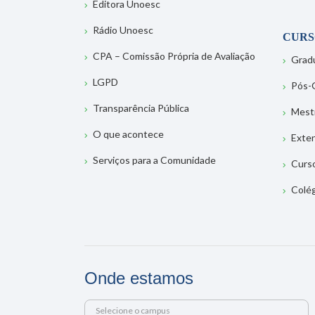
Editora Unoesc
Rádio Unoesc
CURS
CPA – Comissão Própria de Avaliação
Grad
LGPD
Pós-
Transparência Pública
Mest
O que acontece
Exte
Serviços para a Comunidade
Curs
Colé
Onde estamos
Selecione o campus