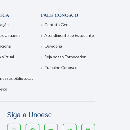
TECA
FALE CONOSCO
tação
Contato Geral
os Usuários
Atendimento ao Estudante
nciona
Ouvidoria
a Virtual
Seja nosso Fornecedor
Trabalhe Conosco
nossas bibliotecas
osco
Siga a Unoesc