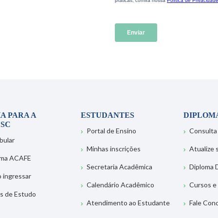
A PARA A
ESTUDANTES
DIPLOM
SC
Portal de Ensino
Consulta
bular
Minhas inscrições
Atualize
ema ACAFE
Secretaria Acadêmica
Diploma D
 ingressar
Calendário Acadêmico
Cursos e
s de Estudo
Atendimento ao Estudante
Fale Con