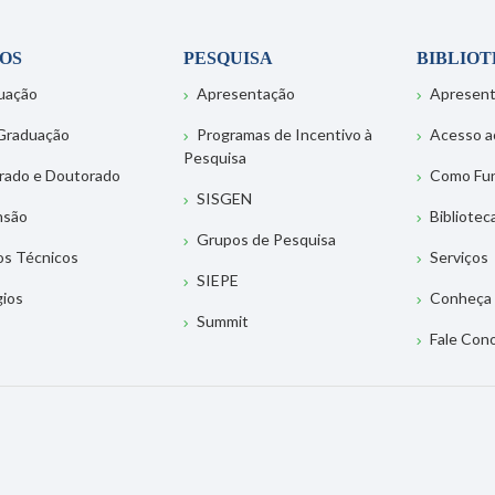
OS
PESQUISA
BIBLIO
uação
Apresentação
Apresen
Graduação
Programas de Incentivo à
Acesso a
Pesquisa
rado e Doutorado
Como Fu
SISGEN
nsão
Bibliotec
Grupos de Pesquisa
os Técnicos
Serviços
SIEPE
gios
Conheça 
Summit
Fale Con