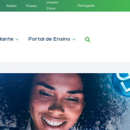
Unoesc
Português
Rádio
Museu
Store
dante
Portal de Ensino