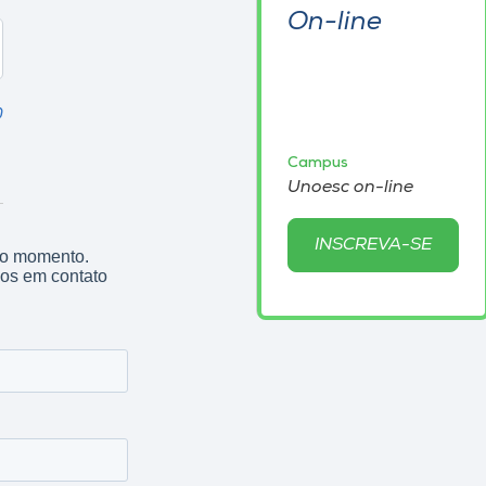
On-line
0
Campus
Unoesc on-line
INSCREVA-SE