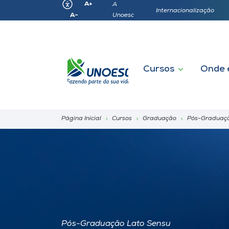
A+
A
Internacionalização
Unoesc
A-
Cursos
Onde 
Página Inicial
Cursos
Graduação
Pós-Graduação
Pós-Graduação Lato Sensu