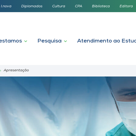
I.nova
Diplomados
Cultura
CPA
Biblioteca
Editora
estamos
Pesquisa
Atendimento ao Estu
Apresentação