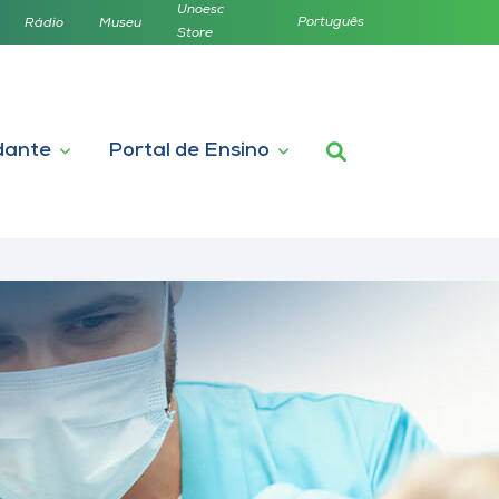
Unoesc
Português
Rádio
Museu
Store
dante
Portal de Ensino