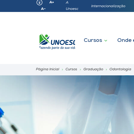
A+
A
Internacionalização
Unoesc
A-
Cursos
Onde 
Página Inicial
Cursos
Graduação
Odontologia