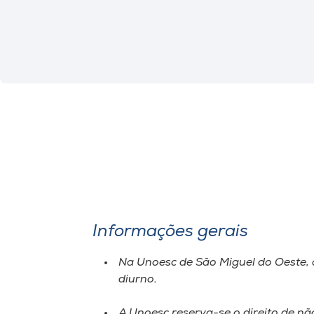
Informações gerais
Na Unoesc de São Miguel do Oeste, 
diurno.
A Unoesc reserva-se o direito de n