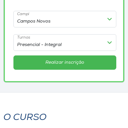
Museu
Campi
Unoesc
Store
Turnos
Selecione
o idioma
Realizar inscrição
A+
A-
O CURSO