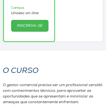
Museu
Campus
Unoesc on-line
Unoesc
Store
INSCREVA-SE
Selecione
o idioma
O CURSO
A+
A-
O gestor comercial precisa ser um profissional versátil,
com conhecimentos técnicos, para aproveitar as
oportunidades que se apresentam e minimizar as
ameaças que constantemente enfrentam.