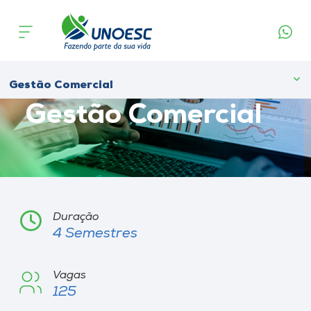
Cursos
Onde estamos
Gestão Comercial
Educação Superior
Gestão Comercial
Pesquisa
Atendimento ao Estudante
Portal de Ensino
Duração
4 Semestres
A
Unoesc
Vagas
125
Internacionalização