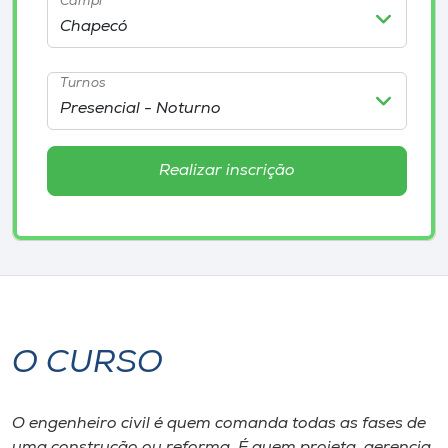
Campi
Museu
Unoesc
Turnos
Store
Realizar inscrição
Selecione
o idioma
A+
A-
O CURSO
O engenheiro civil é quem comanda todas as fases de