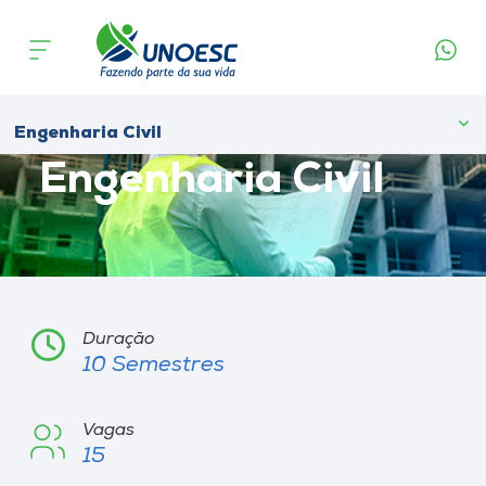
Cursos
Onde estamos
Engenharia Civil
Educação Superior
Engenharia Civil
Pesquisa
Atendimento ao Estudante
Portal de Ensino
Duração
10 Semestres
A
Unoesc
Vagas
15
Internacionalização