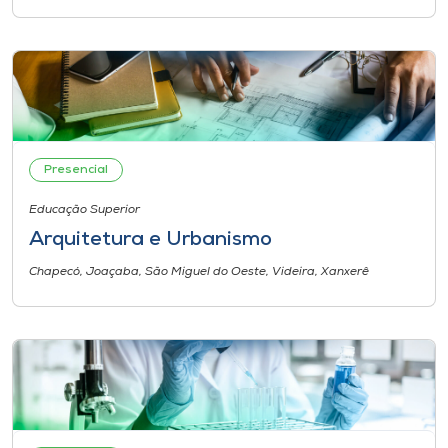
Museu
Unoesc
Store
Presencial
Selecione
o idioma
Educação Superior
Arquitetura e Urbanismo
Chapecó, Joaçaba, São Miguel do Oeste, Videira, Xanxerê
A+
A-