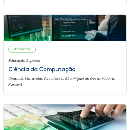
Museu
Unoesc
Store
Presencial
Selecione
o idioma
Educação Superior
Ciência da Computação
Chapecó, Maravilha, Pinhalzinho, São Miguel do Oeste, Videira,
A+
Xanxerê
A-