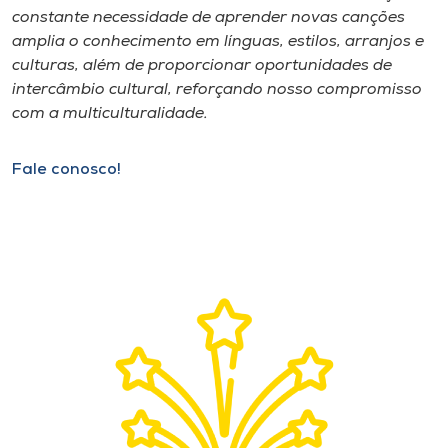
Museu
constante necessidade de aprender novas canções
amplia o conhecimento em línguas, estilos, arranjos e
culturas, além de proporcionar oportunidades de
Unoesc
intercâmbio cultural, reforçando nosso compromisso
Store
com a multiculturalidade.
Fale conosco!
Selecione
o idioma
A+
A-