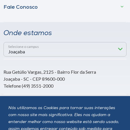
Fale Conosco
Onde estamos
Selecione o campus
Rua Getúlio Vargas, 2125 - Bairro Flor da Serra
Joaçaba - SC - CEP 89600-000
Telefone (49) 3551-2000
Siga a Unoesc
Nós utilizamos os Cookies para tornar suas interações
com nosso site mais significativa. Eles nos ajudam a
entender melhor como nosso website está sendo usado,
assim podemos entregar conteúdo sob medida para