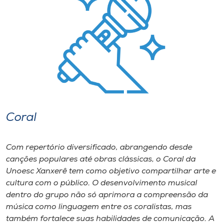
I.nova
Diplomados
Cultura
CPA
Coral
Biblioteca
Com repertório diversificado, abrangendo desde
canções populares até obras clássicas, o Coral da
Editora
Unoesc Xanxerê tem como objetivo compartilhar arte e
cultura com o público. O desenvolvimento musical
dentro do grupo não só aprimora a compreensão da
Rádio
música como linguagem entre os coralistas, mas
também fortalece suas habilidades de comunicação. A