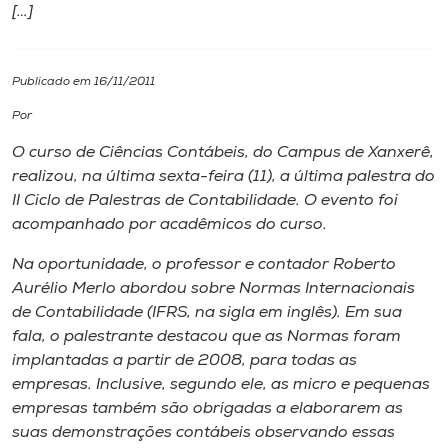
[…]
I.nova
Publicado em 16/11/2011
Diplomados
Por
O curso de Ciências Contábeis, do Campus de Xanxerê,
Cultura
realizou, na última sexta-feira (11), a última palestra do
II Ciclo de Palestras de Contabilidade. O evento foi
CPA
acompanhado por acadêmicos do curso.
Na oportunidade, o professor e contador Roberto
Biblioteca
Aurélio Merlo abordou sobre Normas Internacionais
de Contabilidade (IFRS, na sigla em inglês). Em sua
fala, o palestrante destacou que as Normas foram
Editora
implantadas a partir de 2008, para todas as
empresas. Inclusive, segundo ele, as micro e pequenas
Rádio
empresas também são obrigadas a elaborarem as
suas demonstrações contábeis observando essas