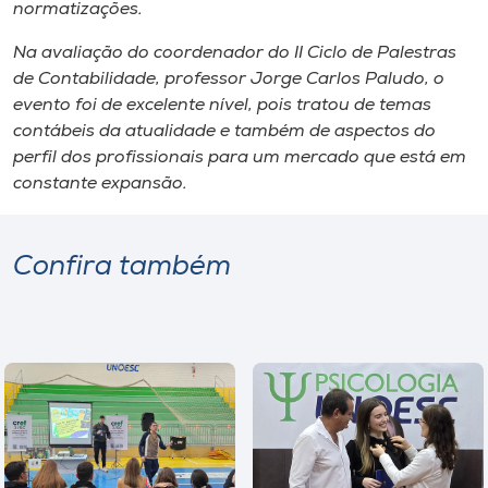
Museu
normatizações.
Na avaliação do coordenador do II Ciclo de Palestras
Unoesc
de Contabilidade, professor Jorge Carlos Paludo, o
Store
evento foi de excelente nível, pois tratou de temas
contábeis da atualidade e também de aspectos do
perfil dos profissionais para um mercado que está em
constante expansão.
Selecione
o idioma
Confira também
A+
A-