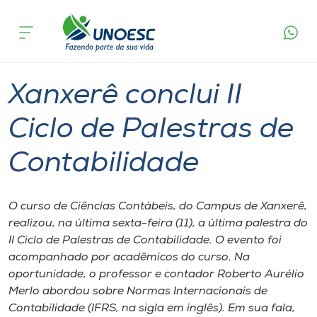
Página
O que
Xanxerê conclui II Ciclo de Palestras de
inicial
acontece
Contabilidade
Cursos
Graduação
Xanxerê
Onde estamos
Xanxerê conclui II
Pesquisa
Ciclo de Palestras de
Contabilidade
Atendimento ao Estudante
Portal de Ensino
O curso de Ciências Contábeis, do Campus de Xanxerê,
realizou, na última sexta-feira (11), a última palestra do
II Ciclo de Palestras de Contabilidade. O evento foi
A
acompanhado por acadêmicos do curso. Na
Unoesc
oportunidade, o professor e contador Roberto Aurélio
Merlo abordou sobre Normas Internacionais de
Internacionalização
Contabilidade (IFRS, na sigla em inglês). Em sua fala,