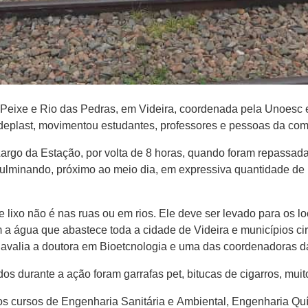
eixe e Rio das Pedras, em Videira, coordenada pela Unoesc e 
deplast, movimentou estudantes, professores e pessoas da com
argo da Estação, por volta de 8 horas, quando foram repassada
culminando, próximo ao meio dia, em expressiva quantidade de 
ixo não é nas ruas ou em rios. Ele deve ser levado para os lo
 a água que abastece toda a cidade de Videira e municípios ci
avalia a doutora em Bioetcnologia e uma das coordenadoras da
dos durante a ação foram garrafas pet, bitucas de cigarros, muit
s cursos de Engenharia Sanitária e Ambiental, Engenharia Quím