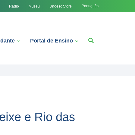
Português
Rádio
Museu
Unoesc Store
udante
Portal de Ensino
eixe e Rio das