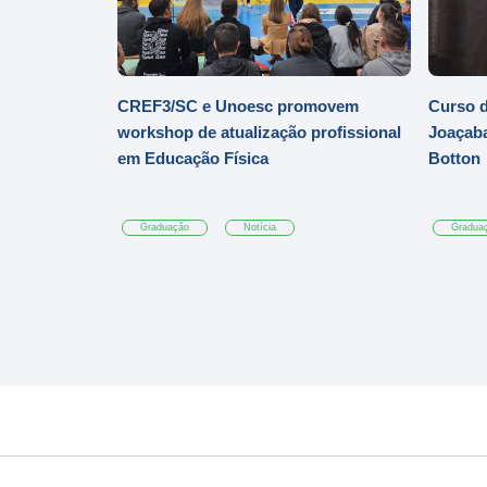
CREF3/SC e Unoesc promovem
Curso d
workshop de atualização profissional
Joaçaba
em Educação Física
Botton
Graduação
Notícia
Gradua