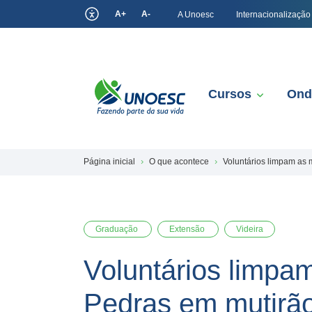
A+
A-
A Unoesc
Internacionalização
Cursos
Ond
Página inicial
O que acontece
Voluntários limpam as 
Graduação
Extensão
Videira
Voluntários limpa
Pedras em mutirã