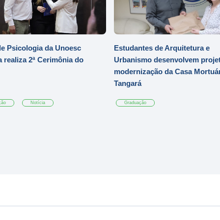
e Psicologia da Unoesc
Estudantes de Arquitetura e
 realiza 2ª Cerimônia do
Urbanismo desenvolvem projet
modernização da Casa Mortuár
Tangará
ção
Notícia
Graduação