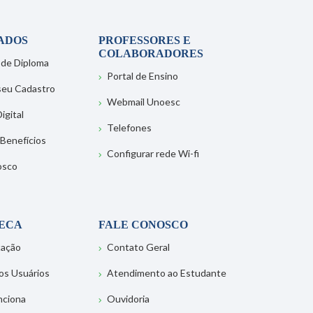
ADOS
PROFESSORES E
COLABORADORES
 de Diploma
Portal de Ensino
 seu Cadastro
Webmail Unoesc
igital
Telefones
 Benefícios
Configurar rede Wi-fi
osco
TECA
FALE CONOSCO
tação
Contato Geral
os Usuários
Atendimento ao Estudante
nciona
Ouvidoria