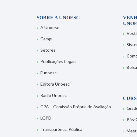
SOBRE A UNOESC
VENH
UNOE
A Unoesc
Vesti
Campi
Sist
Setores
Como
Publicações Legais
Bolsa
Funoesc
Editora Unoesc
Rádio Unoesc
CURS
CPA – Comissão Própria de Avaliação
Grad
LGPD
Pós-
Transparência Pública
Mest