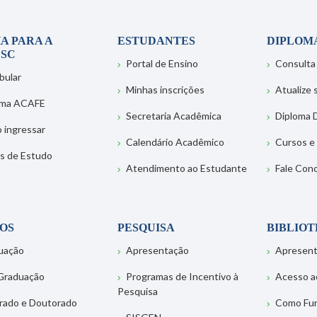
A PARA A
ESTUDANTES
DIPLOM
SC
Portal de Ensino
Consulta
bular
Minhas inscrições
Atualize
ema ACAFE
Secretaria Acadêmica
Diploma D
 ingressar
Calendário Acadêmico
Cursos e
s de Estudo
Atendimento ao Estudante
Fale Con
OS
PESQUISA
BIBLIO
uação
Apresentação
Apresen
Graduação
Programas de Incentivo à
Acesso a
Pesquisa
rado e Doutorado
Como Fu