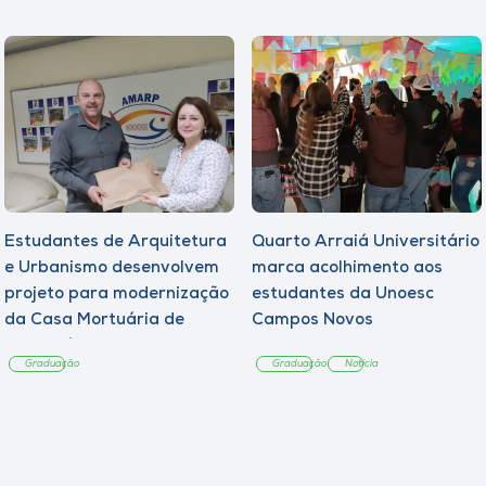
Estudantes de Arquitetura
Quarto Arraiá Universitário
e Urbanismo desenvolvem
marca acolhimento aos
projeto para modernização
estudantes da Unoesc
da Casa Mortuária de
Campos Novos
Tangará
Graduação
Graduação
Notícia