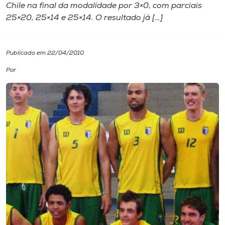
Chile na final da modalidade por 3×0, com parciais
25×20, 25×14 e 25×14. O resultado já […]
I.nova
Diplomados
Publicado em 22/04/2010
Por
Cultura
CPA
Biblioteca
Editora
Rádio