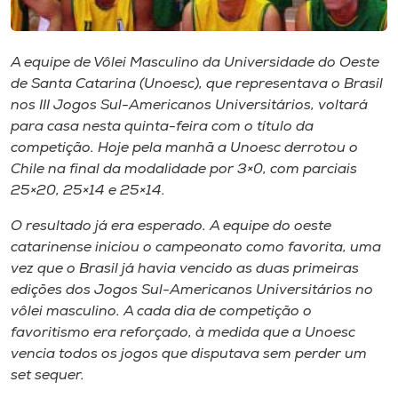
Museu
Unoesc
A equipe de Vôlei Masculino da Universidade do Oeste
de Santa Catarina (Unoesc), que representava o Brasil
Store
nos III Jogos Sul-Americanos Universitários, voltará
para casa nesta quinta-feira com o título da
competição. Hoje pela manhã a Unoesc derrotou o
Chile na final da modalidade por 3×0, com parciais
Selecione
o idioma
25×20, 25×14 e 25×14.
O resultado já era esperado. A equipe do oeste
catarinense iniciou o campeonato como favorita, uma
A+
vez que o Brasil já havia vencido as duas primeiras
A-
edições dos Jogos Sul-Americanos Universitários no
vôlei masculino. A cada dia de competição o
favoritismo era reforçado, à medida que a Unoesc
vencia todos os jogos que disputava sem perder um
set sequer.