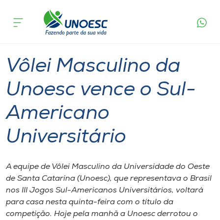
Página
O que
Vôlei Masculino da Unoesc vence o Sul-
inicial
acontece
Americano Universitário
Cursos
Graduação
Onde estamos
Vôlei Masculino da
Pesquisa
Unoesc vence o Sul-
Americano
Atendimento ao Estudante
Universitário
Portal de Ensino
A equipe de Vôlei Masculino da Universidade do Oeste
A
de Santa Catarina (Unoesc), que representava o Brasil
Unoesc
nos III Jogos Sul-Americanos Universitários, voltará
para casa nesta quinta-feira com o título da
Internacionalização
competição. Hoje pela manhã a Unoesc derrotou o