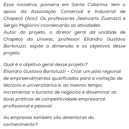
Museu
Essa iniciativa, pioneira em Santa Catarina, tem o
apoio da Associação Comercial e Industrial de
Chapecó (Acic). Os professores Jeancarlo Zuanazzi e
Unoesc
Sérgio Migliorini coordenarão as atividades.
Store
Autor do projeto, o diretor geral da unidade de
Chapecó da Unoesc, professor Eliandro Gustavo
Bortoluzzi, expõe a dimensão e os objetivos desse
projeto.
Selecione
o idioma
Qual é o objetivo geral desse projeto?
Eliandro Gustavo Bortoluzzi – Criar um pólo regional
de empreendimentos qualificados para a visitação de
A+
técnicos e universitários e, ao mesmo tempo,
A-
incrementar o turismo de negócios e disseminar as
boas práticas de competitividade empresarial,
profissional e pessoal.
As empresas também são detentoras do
conhecimento?