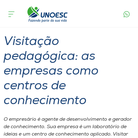
Página
O que
Visitação pedagógica: as empresas como
inicial
acontece
centros de conhecimento
Cursos
Graduação
Chapecó
Onde estamos
Visitação
Pesquisa
pedagógica: as
empresas como
Atendimento ao Estudante
centros de
Portal de Ensino
conhecimento
A
Unoesc
O empresário é agente de desenvolvimento e gerador
de conhecimento. Sua empresa é um laboratório de
Internacionalização
ideias e um centro de conhecimento aplicado. Visitar