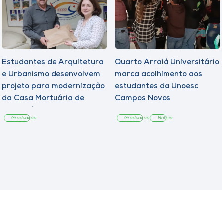
Estudantes de Arquitetura
Quarto Arraiá Universitário
e Urbanismo desenvolvem
marca acolhimento aos
projeto para modernização
estudantes da Unoesc
da Casa Mortuária de
Campos Novos
Tangará
Graduação
Graduação
Notícia