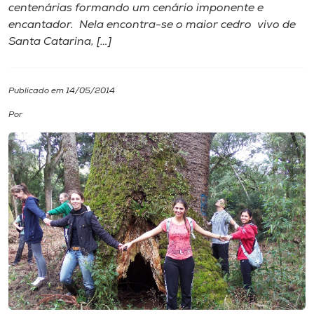
centenárias formando um cenário imponente e
encantador. Nela encontra-se o maior cedro vivo de
I.nova
Santa Catarina, […]
Diplomados
Publicado em 14/05/2014
Cultura
Por
CPA
Biblioteca
Editora
Rádio