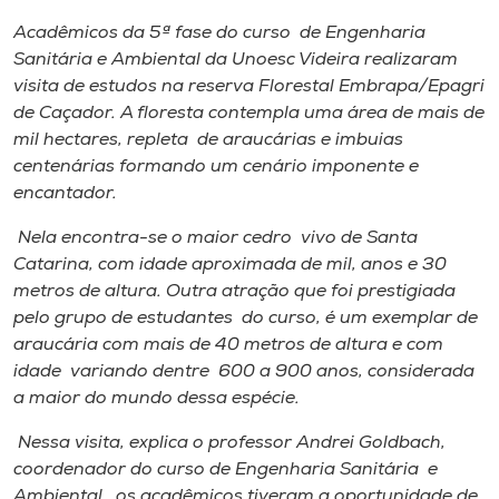
Museu
Acadêmicos da 5ª fase do curso de Engenharia
Sanitária e Ambiental da Unoesc Videira realizaram
Unoesc
visita de estudos na reserva Florestal Embrapa/Epagri
Store
de Caçador. A floresta contempla uma área de mais de
mil hectares, repleta de araucárias e imbuias
centenárias formando um cenário imponente e
encantador.
Selecione
o idioma
Nela encontra-se o maior cedro vivo de Santa
Catarina, com idade aproximada de mil, anos e 30
metros de altura. Outra atração que foi prestigiada
pelo grupo de estudantes do curso, é um exemplar de
A+
araucária com mais de 40 metros de altura e com
A-
idade variando dentre 600 a 900 anos, considerada
a maior do mundo dessa espécie.
Nessa visita, explica o professor Andrei Goldbach,
coordenador do curso de Engenharia Sanitária e
Ambiental, os acadêmicos tiveram a oportunidade de