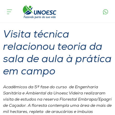
Página
O que
Visita técnica relacionou teoria da sala de
inicial
acontece
aula à prática em campo
Cursos
Graduação
Estudante
Videira
Onde estamos
Visita técnica
Pesquisa
relacionou teoria da
sala de aula à prática
Atendimento ao Estudante
em campo
Portal de Ensino
Acadêmicos da 5ª fase do curso de Engenharia
A
Sanitária e Ambiental da Unoesc Videira realizaram
Unoesc
visita de estudos na reserva Florestal Embrapa/Epagri
de Caçador. A floresta contempla uma área de mais de
Internacionalização
mil hectares, repleta de araucárias e imbuias