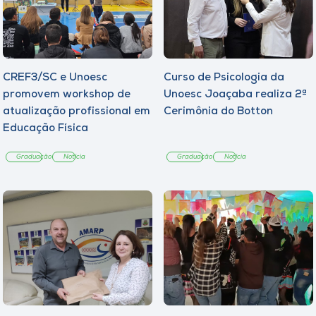
CREF3/SC e Unoesc
Curso de Psicologia da
promovem workshop de
Unoesc Joaçaba realiza 2ª
atualização profissional em
Cerimônia do Botton
Educação Física
Graduação
Notícia
Graduação
Notícia