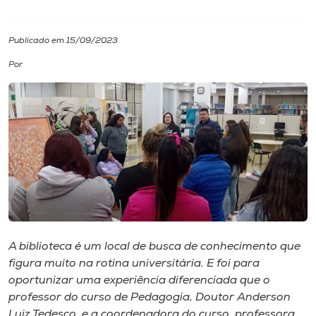
I.nova
Publicado em 15/09/2023
Por
Diplomados
Cultura
CPA
Biblioteca
Editora
A biblioteca é um local de busca de conhecimento que
figura muito na rotina universitária. E foi para
oportunizar uma experiência diferenciada que o
Rádio
professor do curso de Pedagogia, Doutor Anderson
Luiz Tedesco, e a coordenadora do curso, professora