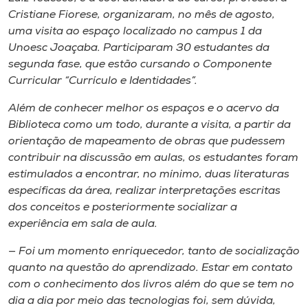
Museu
Cristiane Fiorese, organizaram, no mês de agosto,
uma visita ao espaço localizado no campus 1 da
Unoesc
Unoesc Joaçaba. Participaram 30 estudantes da
segunda fase, que estão cursando o Componente
Store
Curricular “Currículo e Identidades”.
Além de conhecer melhor os espaços e o acervo da
Biblioteca como um todo, durante a visita, a partir da
Selecione
orientação de mapeamento de obras que pudessem
o idioma
contribuir na discussão em aulas, os estudantes foram
estimulados a encontrar, no mínimo, duas literaturas
específicas da área, realizar interpretações escritas
A+
dos conceitos e posteriormente socializar a
A-
experiência em sala de aula.
— Foi um momento enriquecedor, tanto de socialização
quanto na questão do aprendizado. Estar em contato
com o conhecimento dos livros além do que se tem no
dia a dia por meio das tecnologias foi, sem dúvida,