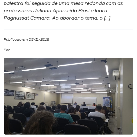
palestra foi seguida de uma mesa redonda com as
professoras Juliana Aparecida Biasi e Inara
I.nova
Pagnussat Camara. Ao abordar o tema, o […]
Diplomados
Publicado em 05/11/2018
Cultura
Por
CPA
Biblioteca
Editora
Rádio