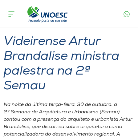
Página
O que
Videirense Artur Brandalise ministra
inicial
acontece
palestra na 2ª Semau
Cursos
Graduação
Palestra
Videira
Onde estamos
Videirense Artur
Pesquisa
Brandalise ministra
palestra na 2ª
Atendimento ao Estudante
Semau
Portal de Ensino
Na noite da última terça-feira, 30 de outubro, a
A
2ª Semana de Arquitetura e Urbanismo (Semau)
Unoesc
contou com a presença do arquiteto e urbanista Artur
Brandalise, que discorreu sobre arquitetura como
Internacionalização
potencializadora do desenvolvimento regional. A