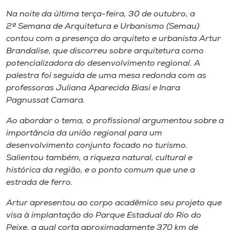
Museu
Na noite da última terça-feira, 30 de outubro, a
2ª Semana de Arquitetura e Urbanismo (Semau)
Unoesc
contou com a presença do arquiteto e urbanista Artur
Store
Brandalise, que discorreu sobre arquitetura como
potencializadora do desenvolvimento regional. A
palestra foi seguida de uma mesa redonda com as
professoras Juliana Aparecida Biasi e Inara
Selecione
Pagnussat Camara.
o idioma
Ao abordar o tema, o profissional argumentou sobre a
importância da união regional para um
desenvolvimento conjunto focado no turismo.
A+
Salientou também, a riqueza natural, cultural e
A-
histórica da região, e o ponto comum que une a
estrada de ferro.
Artur apresentou ao corpo acadêmico seu projeto que
visa à implantação do Parque Estadual do Rio do
Peixe, a qual corta aproximadamente 370 km de