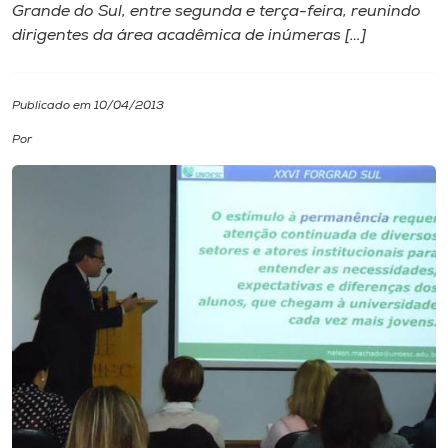
Grande do Sul, entre segunda e terça-feira, reunindo
dirigentes da área acadêmica de inúmeras […]
I.nova
Diplomados
Publicado em 10/04/2013
Por
Cultura
CPA
Biblioteca
Editora
Rádio