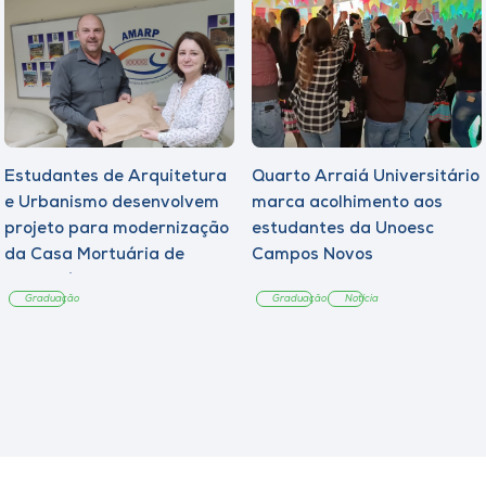
Estudantes de Arquitetura
Quarto Arraiá Universitário
e Urbanismo desenvolvem
marca acolhimento aos
projeto para modernização
estudantes da Unoesc
da Casa Mortuária de
Campos Novos
Tangará
Graduação
Graduação
Notícia