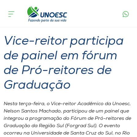
Página
O que
Vice-reitor participa de painel em fórum de
inicial
acontece
Pró-reitores de Graduação
Cursos
Graduação
Onde estamos
Vice-reitor participa
Pesquisa
de painel em fórum
de Pró-reitores de
Atendimento ao Estudante
Graduação
Portal de Ensino
Nesta terça-feira, o Vice-reitor Acadêmico da Unoesc,
A
Nelson Santos Machado, participou de um painel que
Unoesc
integrou a programação do Fórum de Pró-reitores de
Graduação da Região Sul (Forgrad Sul). O evento
Internacionalização
ocorreu na Universidade de Santa Cruz do Sul, no Rio