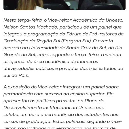
Museu
Unoesc
Nesta terça-feira, o Vice-reitor Acadêmico da Unoesc,
Nelson Santos Machado, participou de um painel que
Store
integrou a programação do Fórum de Pró-reitores de
Graduação da Região Sul (Forgrad Sul). O evento
ocorreu na Universidade de Santa Cruz do Sul, no Rio
Grande do Sul, entre segunda e terça-feira, reunindo
Selecione
o idioma
dirigentes da área acadêmica de inúmeras
universidades públicas e privadas dos três estados do
Sul do País.
A+
A exposição do Vice-reitor integrou um painel sobre
A-
permanência com sucesso no ensino superior. Ele
apresentou as políticas previstas no Plano de
Desenvolvimento Institucional da Unoesc que
colaboram para a permanência dos estudantes nos
cursos de graduação. Estas políticas, segundo o vice-
reitor, são voltadas à diversificação nas formas de