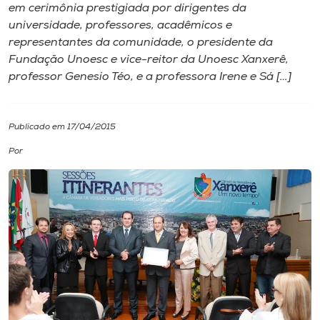
em cerimônia prestigiada por dirigentes da
universidade, professores, acadêmicos e
I.nova
representantes da comunidade, o presidente da
Fundação Unoesc e vice-reitor da Unoesc Xanxerê,
Diplomados
professor Genesio Téo, e a professora Irene e Sá […]
Cultura
Publicado em 17/04/2015
Por
CPA
Biblioteca
Editora
Rádio