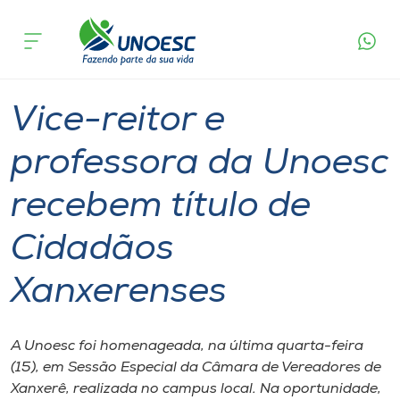
Página
O que
Vice-reitor e professora da Unoesc recebem
inicial
acontece
título de Cidadãos Xanxerenses
Cursos
Graduação
Geral
Xanxerê
Onde estamos
Vice-reitor e
Pesquisa
professora da Unoesc
recebem título de
Atendimento ao Estudante
Cidadãos
Portal de Ensino
Xanxerenses
A
Unoesc
A Unoesc foi homenageada, na última quarta-feira
(15), em Sessão Especial da Câmara de Vereadores de
Internacionalização
Xanxerê, realizada no campus local. Na oportunidade,