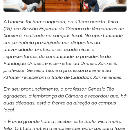
Museu
Unoesc
A Unoesc foi homenageada, na última quarta-feira
Store
(15), em Sessão Especial da Câmara de Vereadores de
Xanxerê, realizada no campus local. Na oportunidade,
em cerimônia prestigiada por dirigentes da
universidade, professores, acadêmicos e
Selecione
representantes da comunidade, o presidente da
o idioma
Fundação Unoesc e vice-reitor da Unoesc Xanxerê,
professor Genesio Téo, e a professora Irene e Sá
Affolter receberam o título de Cidadãos Xanxerenses.
A+
Em seu pronunciamento, o professor Genesio Téo
A-
agradeceu a lembrança da Câmara e recordou que, há
duas décadas, está à frente da direção do campus
local.
— É uma grande honra receber este título. Fico muito
feliz. O título motiva a empreender esforços para fazer