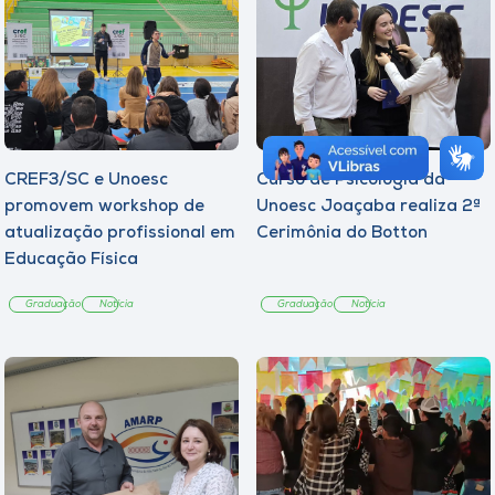
CREF3/SC e Unoesc
Curso de Psicologia da
promovem workshop de
Unoesc Joaçaba realiza 2ª
atualização profissional em
Cerimônia do Botton
Educação Física
Graduação
Notícia
Graduação
Notícia