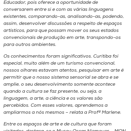
Museu
Educador, pois oferece a oportunidade de
conversarem entre si e com as várias linguagens
existentes, comparando-as, analisando-as, podendo,
Unoesc
assim, desenvolver discussões a respeito de espaços
Store
artísticos, para que possam mover os seus estados
convencionais de produção em arte, transpondo-os
para outros ambientes.
Selecione
Os conhecimentos foram significativos. Curitiba foi
o idioma
especial, muito além de um turismo convencional,
nossos olhares estavam atentos, pesquisar em arte é
permitir que o nosso sistema sensorial se abra e se
amplie, o seu desenvolvimento somente acontece
A+
quando a cultura se faz presente, ou seja, a
A-
linguagem, a arte, a ciência e os valores são
percebidos. Com esses valores, aprendemos a
ampliarmos a nós mesmos – relata a Profª Marlene.
Entre os espaços de arte e de cultura que foram