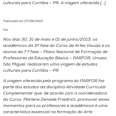
culturais para Curitiba – PR. A viagem oferecida […]
I.nova
Publicado em 07/06/2013
Diplomados
Por
Nos dias 30, 31 de maio e 01 de junho/2013, os
Cultura
acadêmicos da 3ª fase do Curso de Artes Visuais e os
alunos da 7 ª fase – Plano Nacional de Formação de
CPA
Professores da Educação Básica – PARFOR, Unoesc
São Miguel, realizaram uma viagem de estudos
culturais para Curitiba – PR.
Biblioteca
A viagem oferecida pelo programa do PARFOR faz
parte dos estudos da disciplina Atividade Curricular
Editora
Complementar que, de acordo com a coordenadora
do Curso, Marlene Zenaide Friedrich, promover esses
Rádio
momentos para os professores e acadêmicos é uma
característica essencial na formação do Arte