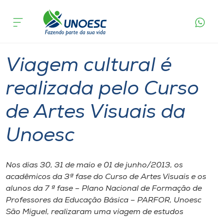
Página
O que
Viagem cultural é realizada pelo Curso de
inicial
acontece
Artes Visuais da Unoesc
Cursos
Graduação
São Miguel do Oeste
Onde estamos
Viagem cultural é
Pesquisa
realizada pelo Curso
de Artes Visuais da
Atendimento ao Estudante
Unoesc
Portal de Ensino
Nos dias 30, 31 de maio e 01 de junho/2013, os
A
acadêmicos da 3ª fase do Curso de Artes Visuais e os
Unoesc
alunos da 7 ª fase – Plano Nacional de Formação de
Professores da Educação Básica – PARFOR, Unoesc
Internacionalização
São Miguel, realizaram uma viagem de estudos