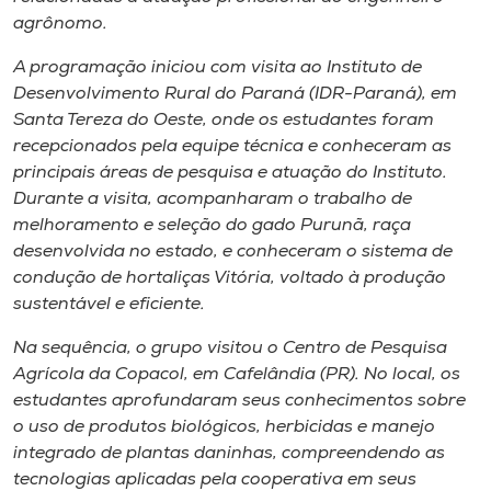
Museu
agrônomo.
A programação iniciou com visita ao Instituto de
Unoesc
Desenvolvimento Rural do Paraná (IDR-Paraná), em
Store
Santa Tereza do Oeste, onde os estudantes foram
recepcionados pela equipe técnica e conheceram as
principais áreas de pesquisa e atuação do Instituto.
Durante a visita, acompanharam o trabalho de
Selecione
melhoramento e seleção do gado Purunã, raça
o idioma
desenvolvida no estado, e conheceram o sistema de
condução de hortaliças Vitória, voltado à produção
sustentável e eficiente.
A+
Na sequência, o grupo visitou o Centro de Pesquisa
A-
Agrícola da Copacol, em Cafelândia (PR). No local, os
estudantes aprofundaram seus conhecimentos sobre
o uso de produtos biológicos, herbicidas e manejo
integrado de plantas daninhas, compreendendo as
tecnologias aplicadas pela cooperativa em seus