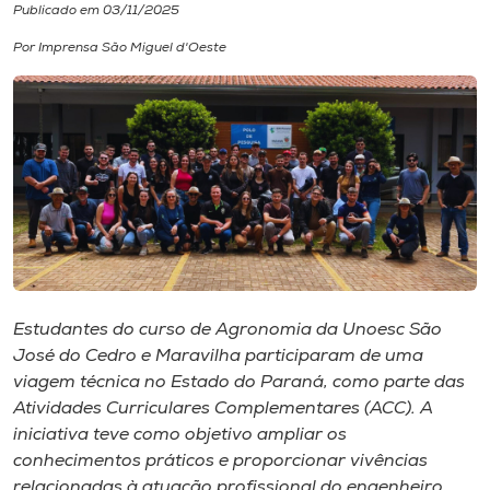
Publicado em 03/11/2025
I.nova
Por Imprensa São Miguel d'Oeste
Diplomados
Cultura
CPA
Biblioteca
Estudantes do curso de Agronomia da Unoesc São
José do Cedro e Maravilha participaram de uma
Editora
viagem técnica no Estado do Paraná, como parte das
Atividades Curriculares Complementares (ACC). A
iniciativa teve como objetivo ampliar os
Rádio
conhecimentos práticos e proporcionar vivências
relacionadas à atuação profissional do engenheiro