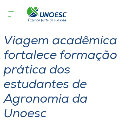
Página inicial
O que acontece
Viagem acadêmica fortalece formação
Cursos
Notícia
São José do Cedro
Maravilha
Onde estamos
Viagem acadêmica
Pesquisa
fortalece formação
prática dos
Atendimento ao Estudante
estudantes de
Portal de Ensino
Agronomia da
A
Unoesc
Unoesc
Internacionalização