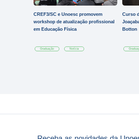
CREF3/SC e Unoesc promovem
Curso d
workshop de atualização profissional
Joaçaba
em Educação Física
Botton
Graduação
Notícia
Gradua
Receba as novidades da Unoe