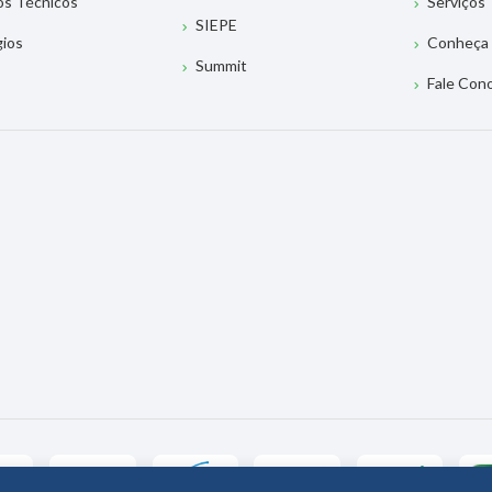
os Técnicos
Serviços
SIEPE
gios
Conheça 
Summit
Fale Con