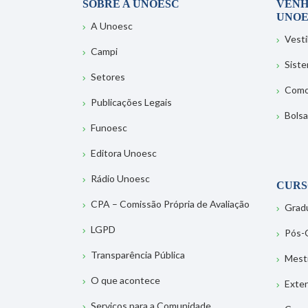
SOBRE A UNOESC
VENH
UNOE
A Unoesc
Vesti
Campi
Sist
Setores
Como
Publicações Legais
Bolsa
Funoesc
Editora Unoesc
Rádio Unoesc
CURS
CPA – Comissão Própria de Avaliação
Grad
LGPD
Pós-
Transparência Pública
Mest
O que acontece
Exte
Serviços para a Comunidade