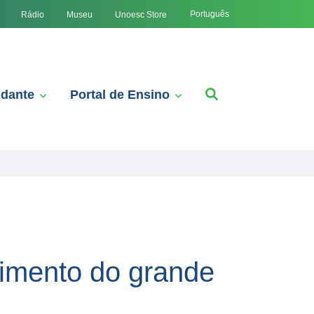
Português
Rádio
Museu
Unoesc Store
udante
Portal de Ensino
cimento do grande