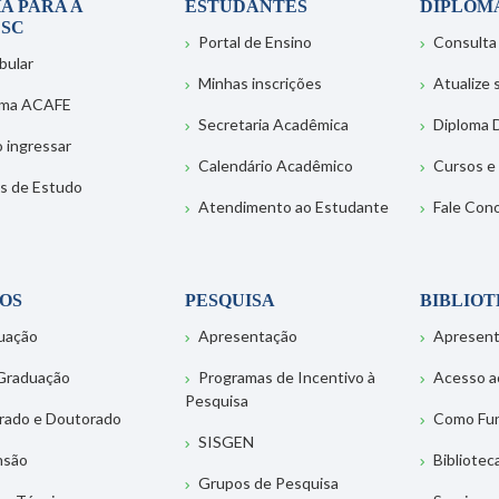
A PARA A
ESTUDANTES
DIPLOM
SC
Portal de Ensino
Consulta
bular
Minhas inscrições
Atualize
ema ACAFE
Secretaria Acadêmica
Diploma D
 ingressar
Calendário Acadêmico
Cursos e
s de Estudo
Atendimento ao Estudante
Fale Con
OS
PESQUISA
BIBLIO
uação
Apresentação
Apresen
Graduação
Programas de Incentivo à
Acesso a
Pesquisa
rado e Doutorado
Como Fu
SISGEN
nsão
Bibliotec
Grupos de Pesquisa