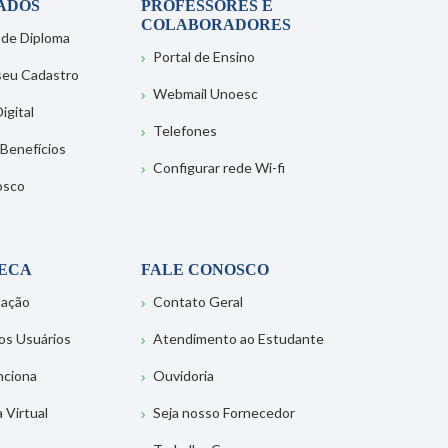
ADOS
PROFESSORES E
COLABORADORES
 de Diploma
Portal de Ensino
 seu Cadastro
Webmail Unoesc
igital
Telefones
 Benefícios
Configurar rede Wi-fi
osco
TECA
FALE CONOSCO
tação
Contato Geral
os Usuários
Atendimento ao Estudante
nciona
Ouvidoria
a Virtual
Seja nosso Fornecedor