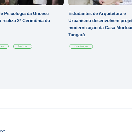
e Psicologia da Unoesc
Estudantes de Arquitetura e
 realiza 2ª Cerimônia do
Urbanismo desenvolvem projet
modernização da Casa Mortuár
Tangará
ção
Notícia
Graduação
sc