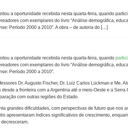
eitou a oportunidade recebida nesta quarta-feira, quando parti
ereadores com exemplares do livro “Análise demográfica, educ
e: Período 2000 a 2010”. A obra – de autoria do […]
itou a oportunidade recebida nesta quarta-feira, quando
partic
vereadores com exemplares do livro “Análise demográfica, educ
se: Período 2000 a 2010”.
ofessores Dr. Augusto Fischer, Dr. Luiz Carlos Lückman e Me. Alc
s desde a fronteira com a Argentina até o meio-Oeste e a Serra
aração com outras regiões do Estado.
nta grandes dificuldades, com perspectivas de futuro que nos
ro apresentaram índices significativos de crescimento, enquan
, decresceram.