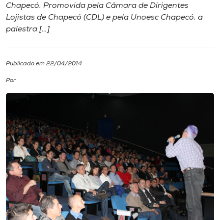
Chapecó. Promovida pela Câmara de Dirigentes
Lojistas de Chapecó (CDL) e pela Unoesc Chapecó, a
I.nova
palestra […]
Diplomados
Publicado em 22/04/2014
Cultura
Por
CPA
Biblioteca
Editora
Rádio