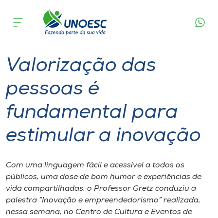
Página
O que
Valorização das pessoas é fundamental para
inicial
acontece
estimular a inovação
Cursos
Graduação
Notícia de evento
Chapecó
Onde estamos
Valorização das
Pesquisa
pessoas é
fundamental para
Atendimento ao Estudante
estimular a inovação
Portal de Ensino
Com uma linguagem fácil e acessível a todos os
A
públicos, uma dose de bom humor e experiências de
Unoesc
vida compartilhadas, o Professor Gretz conduziu a
palestra “Inovação e empreendedorismo” realizada,
Internacionalização
nessa semana, no Centro de Cultura e Eventos de