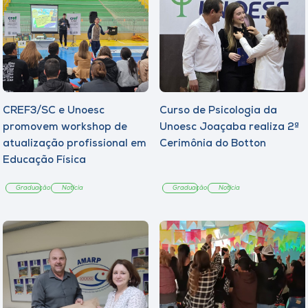
CREF3/SC e Unoesc
Curso de Psicologia da
promovem workshop de
Unoesc Joaçaba realiza 2ª
atualização profissional em
Cerimônia do Botton
Educação Física
Graduação
Notícia
Graduação
Notícia