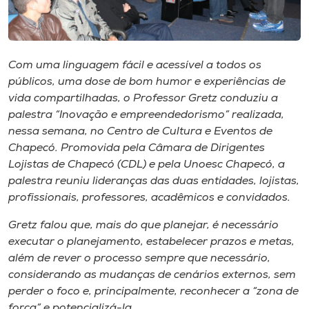
Museu
Unoesc
Store
Com uma linguagem fácil e acessível a todos os
públicos, uma dose de bom humor e experiências de
vida compartilhadas, o Professor Gretz conduziu a
palestra “Inovação e empreendedorismo” realizada,
Selecione
nessa semana, no Centro de Cultura e Eventos de
o idioma
Chapecó. Promovida pela Câmara de Dirigentes
Lojistas de Chapecó (CDL) e pela Unoesc Chapecó, a
palestra reuniu lideranças das duas entidades, lojistas,
profissionais, professores, acadêmicos e convidados.
A+
A-
Gretz falou que, mais do que planejar, é necessário
executar o planejamento, estabelecer prazos e metas,
além de rever o processo sempre que necessário,
considerando as mudanças de cenários externos, sem
perder o foco e, principalmente, reconhecer a “zona de
força” e potencializá-la.