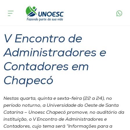
Página
O que
V Encontro de Administradores e
inicial
acontece
Contadores em Chapecó
Cursos
Graduação
Chapecó
Onde estamos
V Encontro de
Pesquisa
Administradores e
Contadores em
Atendimento ao Estudante
Chapecó
Portal de Ensino
Nestas quarta, quinta e sexta-feira (22 a 24), no
A
período noturno, a Universidade do Oeste de Santa
Unoesc
Catarina – Unoesc Chapecó promove, no auditório da
instituição, o V Encontro de Administradores e
Internacionalização
Contadores, cujo tema será “Informações para a