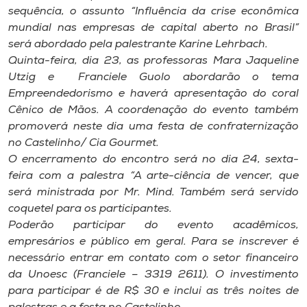
Museu
sequência, o assunto “Influência da crise econômica
mundial nas empresas de capital aberto no Brasil”
será abordado pela palestrante Karine Lehrbach.
Unoesc
Quinta-feira, dia 23, as professoras Mara Jaqueline
Store
Utzig e Franciele Guolo abordarão o tema
Empreendedorismo e haverá apresentação do coral
Cênico de Mãos. A coordenação do evento também
promoverá neste dia uma festa de confraternização
Selecione
o idioma
no Castelinho/ Cia Gourmet.
O encerramento do encontro será no dia 24, sexta-
feira com a palestra “A arte-ciência de vencer, que
será ministrada por Mr. Mind. Também será servido
A+
coquetel para os participantes.
A-
Poderão participar do evento acadêmicos,
empresários e público em geral. Para se inscrever é
necessário entrar em contato com o setor financeiro
da Unoesc (Franciele – 3319 2611). O investimento
para participar é de R$ 30 e inclui as três noites de