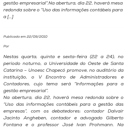
gestão empresarial”.Na abertura, dia 22, haverá mesa
redonda sobre o “Uso das informações contábeis para
I.nova
a […]
Diplomados
Publicado em 22/09/2010
Cultura
Por
Nestas quarta, quinta e sexta-feira (22 a 24), no
CPA
período noturno, a Universidade do Oeste de Santa
Catarina – Unoesc Chapecó promove, no auditório da
instituição, o V Encontro de Administradores e
Biblioteca
Contadores, cujo tema será “Informações para a
gestão empresarial”.
Editora
Na abertura, dia 22, haverá mesa redonda sobre o
“Uso das informações contábeis para a gestão das
empresas”, com os debatedores: contador Dalvair
Rádio
Jacinto Angheben, contador e advogado Gilberto
Fontana e o professor José Ivan Prohmann. Na