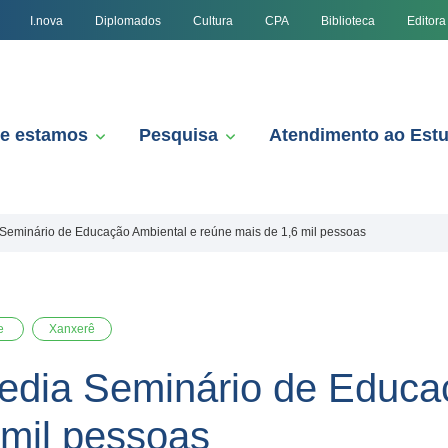
I.nova
Diplomados
Cultura
CPA
Biblioteca
Editora
e estamos
Pesquisa
Atendimento ao Est
Seminário de Educação Ambiental e reúne mais de 1,6 mil pessoas
de
Xanxerê
edia Seminário de Educa
 mil pessoas