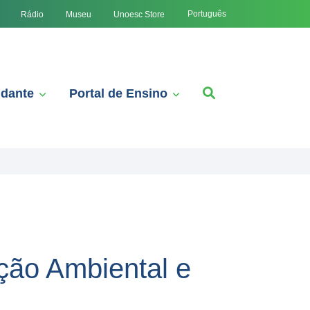
Português
Rádio
Museu
Unoesc Store
udante
Portal de Ensino
ção Ambiental e