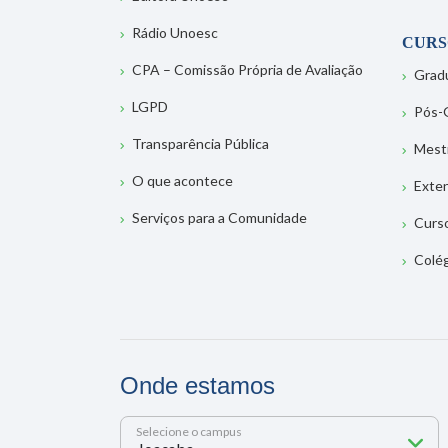
Rádio Unoesc
CURS
CPA – Comissão Própria de Avaliação
Grad
LGPD
Pós-
Transparência Pública
Mest
O que acontece
Exte
Serviços para a Comunidade
Curs
Colé
Onde estamos
Selecione o campus