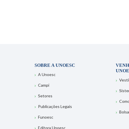
SOBRE A UNOESC
VENH
UNOE
A Unoesc
Vesti
Campi
Sist
Setores
Como
Publicações Legais
Bolsa
Funoesc
Editora Unoesc