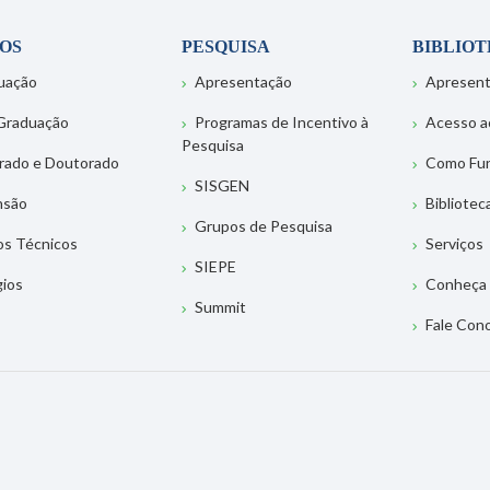
OS
PESQUISA
BIBLIO
uação
Apresentação
Apresen
Graduação
Programas de Incentivo à
Acesso a
Pesquisa
rado e Doutorado
Como Fu
SISGEN
nsão
Bibliotec
Grupos de Pesquisa
os Técnicos
Serviços
SIEPE
gios
Conheça 
Summit
Fale Con