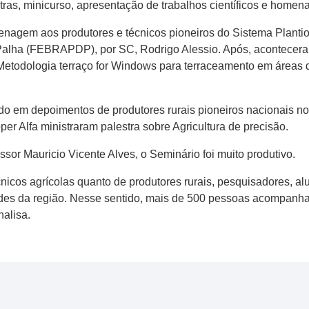
stras, minicurso, apresentação de trabalhos científicos e homen
menagem aos produtores e técnicos pioneiros do Sistema Plantio
 Palha (FEBRAPDP), por SC, Rodrigo Alessio. Após, acontecera
Metodologia terraço for Windows para terraceamento em áreas d
do em depoimentos de produtores rurais pioneiros nacionais no
per Alfa ministraram palestra sobre Agricultura de precisão.
sor Mauricio Vicente Alves, o Seminário foi muito produtivo.
cnicos agrícolas quanto de produtores rurais, pesquisadores, a
des da região. Nesse sentido, mais de 500 pessoas acompanha
nalisa.