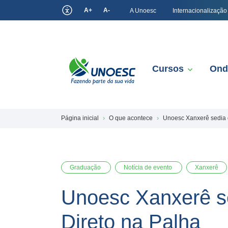
A+
A-
A Unoesc
Internacionalização
Cursos
Ond
Página inicial
O que acontece
Unoesc Xanxerê sedia o
Graduação
Notícia de evento
Xanxerê
Unoesc Xanxerê se
Direto na Palha