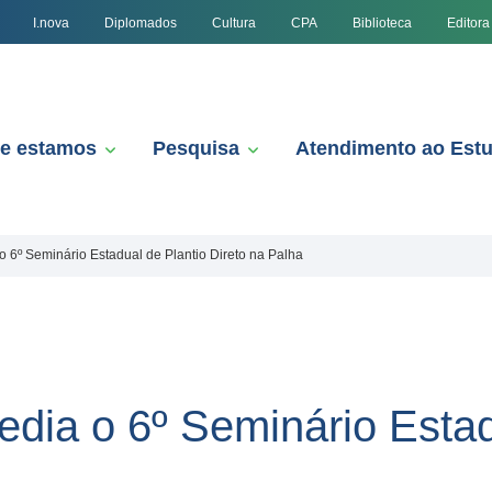
I.nova
Diplomados
Cultura
CPA
Biblioteca
Editora
e estamos
Pesquisa
Atendimento ao Est
 6º Seminário Estadual de Plantio Direto na Palha
dia o 6º Seminário Estad