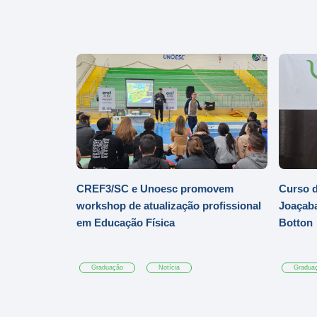
CREF3/SC e Unoesc promovem
Curso d
workshop de atualização profissional
Joaçaba
em Educação Física
Botton
Graduação
Notícia
Gradua