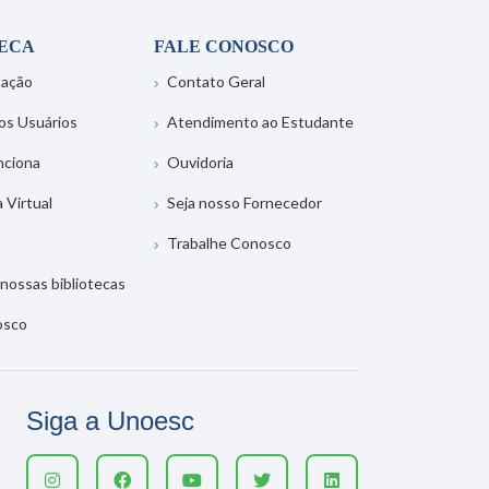
TECA
FALE CONOSCO
tação
Contato Geral
os Usuários
Atendimento ao Estudante
nciona
Ouvidoria
a Virtual
Seja nosso Fornecedor
Trabalhe Conosco
nossas bibliotecas
osco
Siga a Unoesc