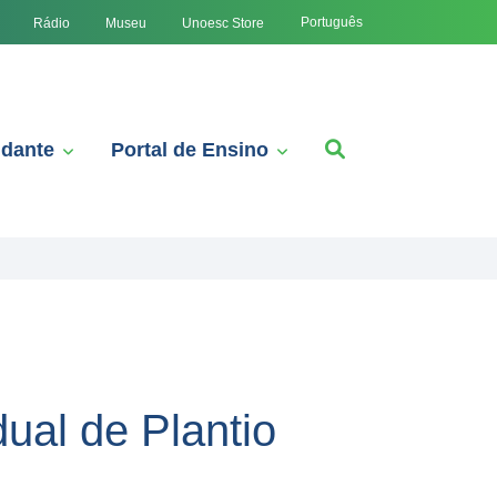
Português
Rádio
Museu
Unoesc Store
udante
Portal de Ensino
ual de Plantio