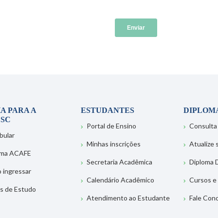
A PARA A
ESTUDANTES
DIPLOM
SC
Portal de Ensino
Consulta
bular
Minhas inscrições
Atualize
ema ACAFE
Secretaria Acadêmica
Diploma D
 ingressar
Calendário Acadêmico
Cursos e
s de Estudo
Atendimento ao Estudante
Fale Con