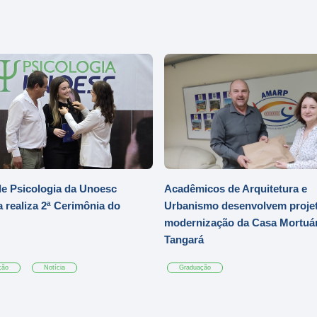
e Psicologia da Unoesc
Acadêmicos de Arquitetura e
 realiza 2ª Cerimônia do
Urbanismo desenvolvem projet
modernização da Casa Mortuár
Tangará
ção
Notícia
Graduação