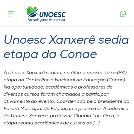
Página
O que
Unoesc Xanxerê sedia etapa da
inicial
acontece
Conae
Cursos
Graduação
Xanxerê
Onde estamos
Unoesc Xanxerê sedia
Pesquisa
etapa da Conae
Atendimento ao Estudante
A Unoesc Xanxerê sediou, na última quarta-feira (24),
etapa da Conferência Nacional de Educação (Conae).
Portal de Ensino
Na oportunidade, acadêmicos e professores de
diversos cursos foram chamados a participar
ativamente do evento. Coordenada pelo presidente do
A
Fórum Municipal de Educação e pró-reitor Acadêmico
Unoesc
da Unoesc Xanxerê, professor Claudio Luiz Orço, a
etapa reuniu acadêmicos de cursos de […]
Internacionalização