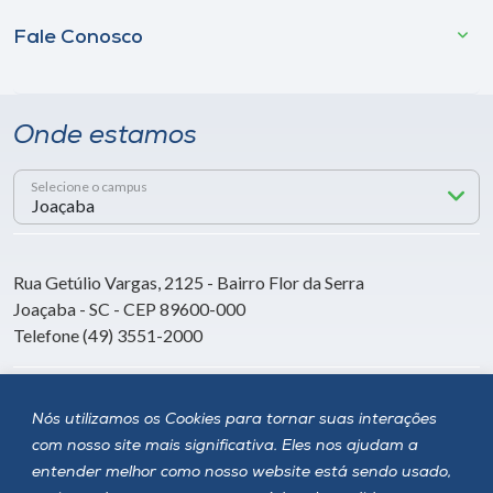
Fale Conosco
Onde estamos
Selecione o campus
Rua Getúlio Vargas, 2125 - Bairro Flor da Serra
Joaçaba - SC - CEP 89600-000
Telefone (49) 3551-2000
Siga a Unoesc
Nós utilizamos os Cookies para tornar suas interações
com nosso site mais significativa. Eles nos ajudam a
entender melhor como nosso website está sendo usado,