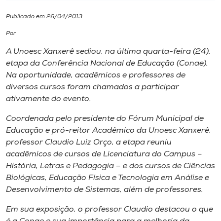
Publicado em 26/04/2013
I.nova
Por
Diplomados
A Unoesc Xanxerê sediou, na última quarta-feira (24),
etapa da Conferência Nacional de Educação (Conae).
Na oportunidade, acadêmicos e professores de
Cultura
diversos cursos foram chamados a participar
ativamente do evento.
CPA
Coordenada pelo presidente do Fórum Municipal de
Educação e pró-reitor Acadêmico da Unoesc Xanxerê,
Biblioteca
professor Claudio Luiz Orço, a etapa reuniu
acadêmicos de cursos de Licenciatura do
Campus
–
História, Letras e Pedagogia – e dos cursos de Ciências
Editora
Biológicas, Educação Física e Tecnologia em Análise e
Desenvolvimento de Sistemas, além de professores.
Rádio
Em sua exposição, o professor Claudio destacou o que