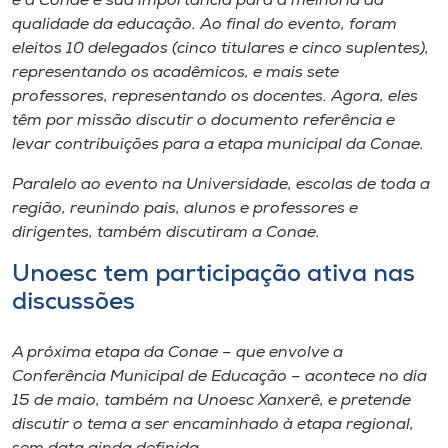
é a Conae e sua importância para a melhoria da
Museu
qualidade da educação. Ao final do evento, foram
eleitos 10 delegados (cinco titulares e cinco suplentes),
Unoesc
representando os acadêmicos, e mais sete
Store
professores, representando os docentes. Agora, eles
têm por missão discutir o documento referência e
levar contribuições para a etapa municipal da Conae.
Paralelo ao evento na Universidade, escolas de toda a
Selecione
o idioma
região, reunindo pais, alunos e professores e
dirigentes, também discutiram a Conae.
Unoesc tem participação ativa nas
A+
discussões
A-
A próxima etapa da Conae – que envolve a
Conferência Municipal de Educação – acontece no dia
15 de maio, também na Unoesc Xanxerê, e pretende
discutir o tema a ser encaminhado à etapa regional,