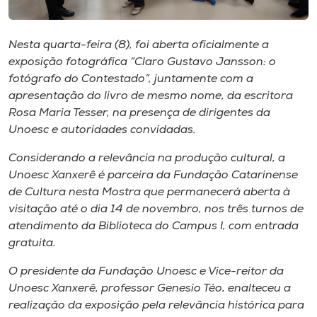
Museu
Nesta quarta-feira (8), foi aberta oficialmente a
Unoesc
exposição fotográfica “Claro Gustavo Jansson: o
Store
fotógrafo do Contestado”, juntamente com a
apresentação do livro de mesmo nome, da escritora
Rosa Maria Tesser, na presença de dirigentes da
Unoesc e autoridades convidadas.
Selecione
o idioma
Considerando a relevância na produção cultural, a
Unoesc Xanxerê é parceira da Fundação Catarinense
de Cultura nesta Mostra que permanecerá aberta à
A+
visitação até o dia 14 de novembro, nos três turnos de
A-
atendimento da Biblioteca do Campus I, com entrada
gratuita.
O presidente da Fundação Unoesc e Vice-reitor da
Unoesc Xanxerê, professor Genesio Téo, enalteceu a
realização da exposição pela relevância histórica para