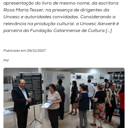
apresentação do livro de mesmo nome, da escritora
Rosa Maria Tesser, na presença de dirigentes da
I.nova
Unoesc e autoridades convidadas. Considerando a
relevância na produção cultural, a Unoesc Xanxerê é
Diplomados
parceira da Fundação Catarinense de Cultura […]
Cultura
Publicado em 09/11/2017
Por
CPA
Biblioteca
Editora
Rádio