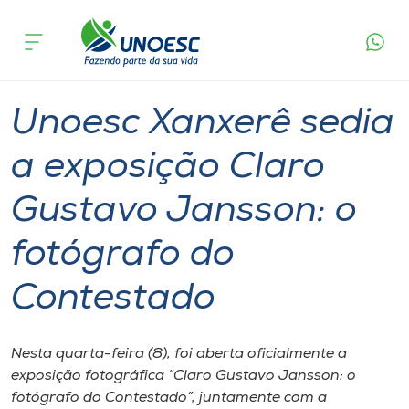
Página
O que
Unoesc Xanxerê sedia a exposição Claro
inicial
acontece
Gustavo Jansson: o fotógrafo do Contestado
Cursos
Graduação
Cultura
Xanxerê
Onde estamos
Unoesc Xanxerê sedia
Pesquisa
a exposição Claro
Gustavo Jansson: o
Atendimento ao Estudante
fotógrafo do
Portal de Ensino
Contestado
A
Unoesc
Nesta quarta-feira (8), foi aberta oficialmente a
exposição fotográfica “Claro Gustavo Jansson: o
Internacionalização
fotógrafo do Contestado”, juntamente com a