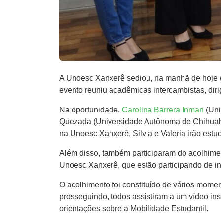
A Unoesc Xanxerê sediou, na manhã de hoje (
evento reuniu acadêmicas intercambistas, di
Na oportunidade,
Carolina Barrera Inman
(Uni
Quezada (Universidade Autônoma de Chihuah
na Unoesc Xanxerê, Silvia e Valeria irão est
Além disso, também participaram do acolhimen
Unoesc Xanxerê, que estão participando de i
O acolhimento foi constituído de vários momen
prosseguindo, todos assistiram a um vídeo ins
orientações sobre a Mobilidade Estudantil.