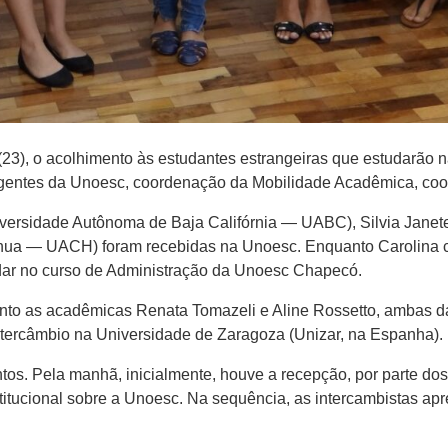
23), o acolhimento às estudantes estrangeiras que estudarão 
rigentes da Unoesc, coordenação da Mobilidade Acadêmica, coo
versidade Autônoma de Baja Califórnia — UABC), Silvia Janet
ua — UACH) foram recebidas na Unoesc. Enquanto Carolina c
udar no curso de Administração da Unoesc Chapecó.
to as acadêmicas Renata Tomazeli e Aline Rossetto, ambas da 
ntercâmbio na Universidade de Zaragoza (Unizar, na Espanha).
tos. Pela manhã, inicialmente, houve a recepção, por parte dos
titucional sobre a Unoesc. Na sequência, as intercambistas ap