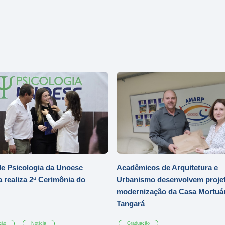
e Psicologia da Unoesc
Acadêmicos de Arquitetura e
 realiza 2ª Cerimônia do
Urbanismo desenvolvem projet
modernização da Casa Mortuár
Tangará
ção
Notícia
Graduação