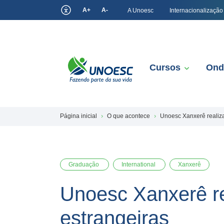
A+
A-
A Unoesc
Internacionalização
Cursos
Ond
Página inicial
O que acontece
Unoesc Xanxerê realiza
Graduação
International
Xanxerê
Unoesc Xanxerê re
estrangeiras