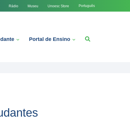
Português
Rádio
Museu
Unoesc Store
udante
Portal de Ensino
udantes