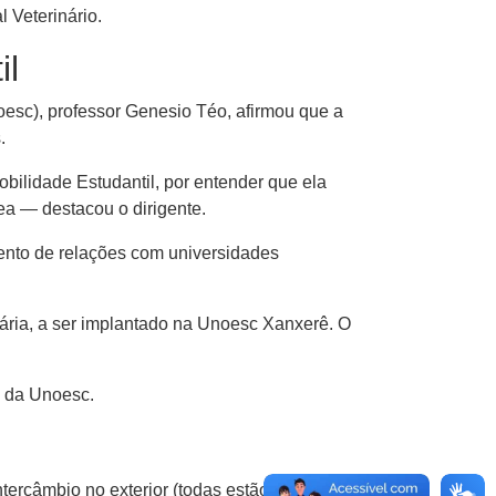
l Veterinário.
il
sc), professor Genesio Téo, afirmou que a
.
ilidade Estudantil, por entender que ela
ea — destacou o dirigente.
mento de relações com universidades
ária, a ser implantado na Unoesc Xanxerê. O
o da Unoesc.
rcâmbio no exterior (todas estão na faixa