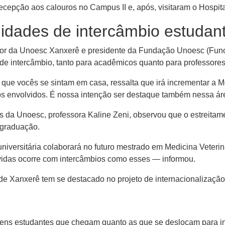
recepção aos calouros no Campus II e, após, visitaram o Hospita
idades de intercâmbio estudant
or da Unoesc Xanxerê e presidente da Fundação Unoesc (Funoe
 de intercâmbio, tanto para acadêmicos quanto para professores
 vocês se sintam em casa, ressalta que irá incrementar a Mob
s os envolvidos. É nossa intenção ser destaque também nessa ár
is da Unoesc, professora Kaline Zeni, observou que o estreita
-graduação.
iversitária colaborará no futuro mestrado em Medicina Veterin
idas ocorre com intercâmbios como esses — informou.
e Xanxerê tem se destacado no projeto de internacionalizaçã
ns estudantes que chegam quanto as que se deslocam para inte