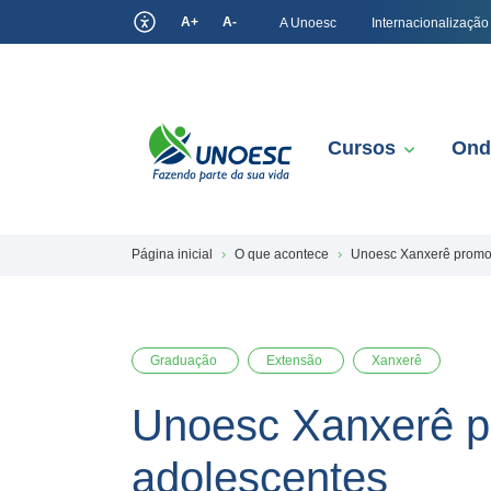
A+
A-
A Unoesc
Internacionalização
Cursos
Ond
Página inicial
O que acontece
Unoesc Xanxerê promove
Graduação
Extensão
Xanxerê
Unoesc Xanxerê pr
adolescentes