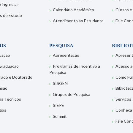
 ingressar
Calendário Acadêmico
Cursos e
s de Estudo
Atendimento ao Estudante
Fale Con
OS
PESQUISA
BIBLIO
uação
Apresentação
Apresen
Graduação
Programas de Incentivo à
Acesso a
Pesquisa
rado e Doutorado
Como Fu
SISGEN
nsão
Bibliotec
Grupos de Pesquisa
os Técnicos
Serviços
SIEPE
gios
Conheça 
Summit
Fale Con