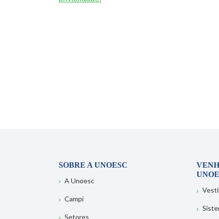
SOBRE A UNOESC
VENH
UNOE
A Unoesc
Vesti
Campi
Sist
Setores