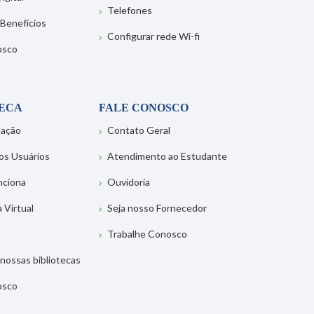
Telefones
 Benefícios
Configurar rede Wi-fi
osco
TECA
FALE CONOSCO
tação
Contato Geral
os Usuários
Atendimento ao Estudante
nciona
Ouvidoria
a Virtual
Seja nosso Fornecedor
Trabalhe Conosco
nossas bibliotecas
osco