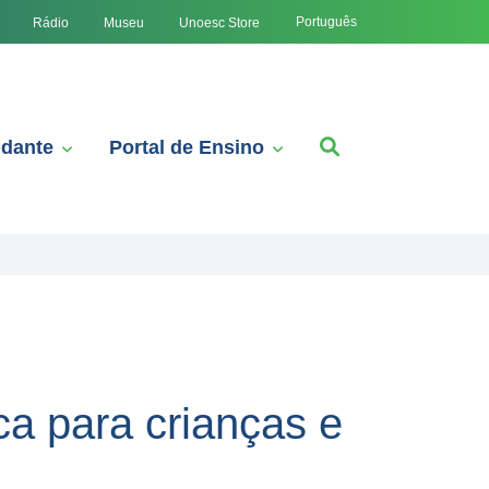
Português
Rádio
Museu
Unoesc Store
udante
Portal de Ensino
a para crianças e