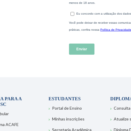
A PARA A
ESTUDANTES
DIPLOM
SC
Portal de Ensino
Consulta
bular
Minhas inscrições
Atualize
ema ACAFE
Secretaria Acadêmica
Diploma D