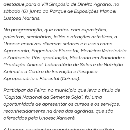
Museu
destaque para o VIII Simpósio de Direito Agrário, no
sábado (6), junto ao Parque de Exposições Manoel
Lustosa Martins.
Unoesc
Store
Na programação, que contou com exposições,
palestras, seminários, leilão e atrações artísticas, a
Unoesc envolveu diversos setores e cursos como
Agronomia, Engenharia Florestal, Medicina Veterinária
Selecione
e Zootecnia, Pós-graduação, Mestrado em Sanidade e
o idioma
Produção Animal, Laboratório de Solos e de Nutrição
Animal e o Centro de Inovação e Pesquisa
Agropecuária e Florestal (Ceinpa).
A+
Participar da Feira, no município que leva o título de
A-
“Capital Nacional da Semente Soja”, foi uma
oportunidade de apresentar os cursos e os serviços,
reconhecidamente na área das agrárias, que são
oferecidos pela Unoesc Xanxerê.
A Unoesc parabeniza organizadores da ExpoSoja,