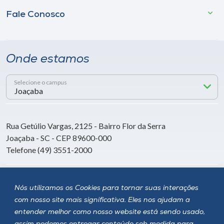
Fale Conosco
Onde estamos
Selecione o campus
Rua Getúlio Vargas, 2125 - Bairro Flor da Serra
Joaçaba - SC - CEP 89600-000
Telefone (49) 3551-2000
Siga a Unoesc
Nós utilizamos os Cookies para tornar suas interações
com nosso site mais significativa. Eles nos ajudam a
entender melhor como nosso website está sendo usado,