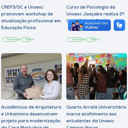
CREF3/SC e Unoesc
Curso de Psicologia da
promovem workshop de
Unoesc Joaçaba realiza 2ª
atualização profissional em
Cerimônia do Botton
Educação Física
Graduação
Notícia
Graduação
Notícia
Acadêmicos de Arquitetura
Quarto Arraiá Universitário
e Urbanismo desenvolvem
marca acolhimento aos
projeto para modernização
estudantes da Unoesc