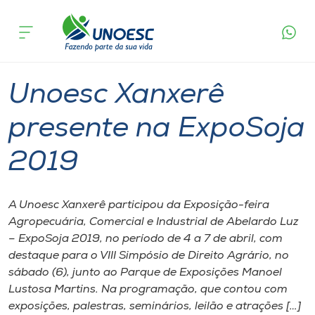
Página
O que
Unoesc Xanxerê presente na ExpoSoja
inicial
acontece
2019
Cursos
Graduação
Geral
Xanxerê
Onde estamos
Unoesc Xanxerê
Pesquisa
presente na ExpoSoja
2019
Atendimento ao Estudante
Portal de Ensino
A Unoesc Xanxerê participou da Exposição-feira
Agropecuária, Comercial e Industrial de Abelardo Luz
– ExpoSoja 2019, no período de 4 a 7 de abril, com
A
destaque para o VIII Simpósio de Direito Agrário, no
Unoesc
sábado (6), junto ao Parque de Exposições Manoel
Lustosa Martins. Na programação, que contou com
Internacionalização
exposições, palestras, seminários, leilão e atrações […]