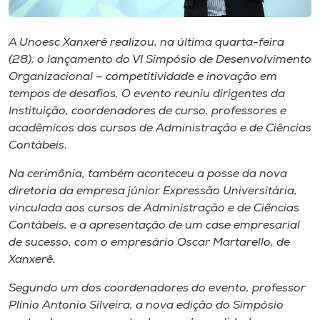
Museu
A Unoesc Xanxerê realizou, na última quarta-feira
Unoesc
(28), o lançamento do VI Simpósio de Desenvolvimento
Store
Organizacional – competitividade e inovação em
tempos de desafios. O evento reuniu dirigentes da
Instituição, coordenadores de curso, professores e
acadêmicos dos cursos de Administração e de Ciências
Selecione
Contábeis.
o idioma
Na cerimônia, também aconteceu a posse da nova
diretoria da empresa júnior Expressão Universitária,
vinculada aos cursos de Administração e de Ciências
A+
Contábeis, e a apresentação de um
case
empresarial
A-
de sucesso, com o empresário Oscar Martarello, de
Xanxerê.
Segundo um dos coordenadores do evento, professor
Plinio Antonio Silveira, a nova edição do Simpósio