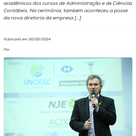
acadêmicos dos cursos de Administração e de Ciências
Contábeis. Na cerimônia, também aconteceu a posse
I.nova
da nova diretoria da empresa […]
Diplomados
Publicado em 30/05/2014
Cultura
Por
CPA
Biblioteca
Editora
Rádio