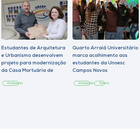
Estudantes de Arquitetura
Quarto Arraiá Universitário
e Urbanismo desenvolvem
marca acolhimento aos
projeto para modernização
estudantes da Unoesc
da Casa Mortuária de
Campos Novos
Tangará
Graduação
Graduação
Notícia