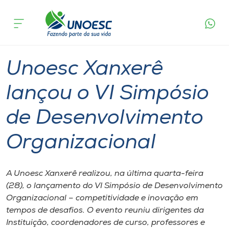
Página
O que
Unoesc Xanxerê lançou o VI Simpósio de
inicial
acontece
Desenvolvimento Organizacional
Cursos
Graduação
Notícia de evento
Xanxerê
Onde estamos
Unoesc Xanxerê
Pesquisa
lançou o VI Simpósio
de Desenvolvimento
Atendimento ao Estudante
Organizacional
Portal de Ensino
A Unoesc Xanxerê realizou, na última quarta-feira
A
(28), o lançamento do VI Simpósio de Desenvolvimento
Unoesc
Organizacional – competitividade e inovação em
tempos de desafios. O evento reuniu dirigentes da
Internacionalização
Instituição, coordenadores de curso, professores e