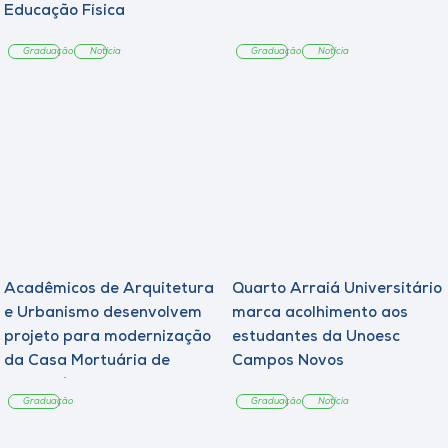
Museu
Educação Física
Graduação
Notícia
Graduação
Notícia
Unoesc
Store
Selecione
o idioma
Acadêmicos de Arquitetura
Quarto Arraiá Universitário
A+
e Urbanismo desenvolvem
marca acolhimento aos
A-
projeto para modernização
estudantes da Unoesc
da Casa Mortuária de
Campos Novos
Tangará
Graduação
Graduação
Notícia