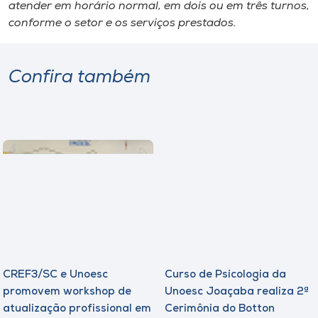
atender em horário normal, em dois ou em três turnos,
conforme o setor e os serviços prestados.
I.nova
Diplomados
Confira também
Cultura
CPA
Biblioteca
Editora
CREF3/SC e Unoesc
Curso de Psicologia da
Rádio
promovem workshop de
Unoesc Joaçaba realiza 2ª
atualização profissional em
Cerimônia do Botton