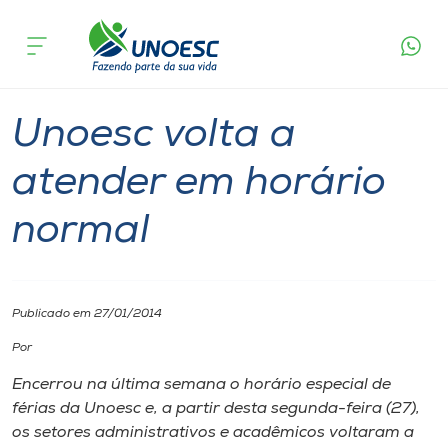
Página
O que
Unoesc volta a atender em horário
inicial
acontece
normal
Cursos
Graduação
Onde estamos
Unoesc volta a
Pesquisa
atender em horário
normal
Atendimento ao Estudante
Portal de Ensino
Publicado em 27/01/2014
A
Por
Unoesc
Encerrou na última semana o horário especial de
férias da Unoesc e, a partir desta segunda-feira (27),
Internacionalização
os setores administrativos e acadêmicos voltaram a