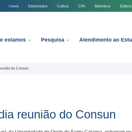
I.nova
Diplomados
Cultura
CPA
Biblioteca
Editora
e estamos
Pesquisa
Atendimento ao Est
reunião do Consun
dia reunião do Consun
), da Universidade do Oeste de Santa Catarina, estiveram reuni