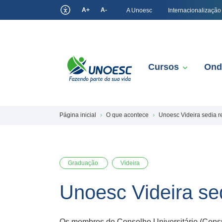
A+
A-
A Unoesc
Internacionalização
Cursos
Ond
Página inicial
O que acontece
Unoesc Videira sedia 
Graduação
Videira
Unoesc Videira se
Os membros do Conselho Universitário (Consun