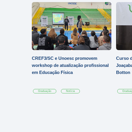
CREF3/SC e Unoesc promovem
Curso d
workshop de atualização profissional
Joaçaba
em Educação Física
Botton
Graduação
Notícia
Gradua