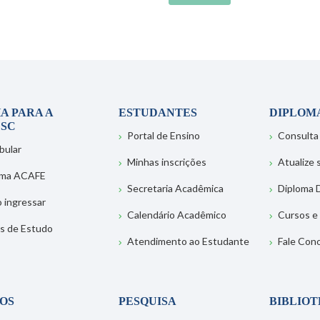
A PARA A
ESTUDANTES
DIPLOM
SC
Portal de Ensino
Consulta
bular
Minhas inscrições
Atualize
ema ACAFE
Secretaria Acadêmica
Diploma D
 ingressar
Calendário Acadêmico
Cursos e
s de Estudo
Atendimento ao Estudante
Fale Con
OS
PESQUISA
BIBLIO