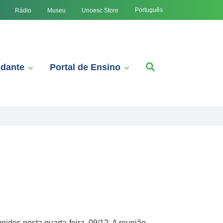
Português
Rádio
Museu
Unoesc Store
udante
Portal de Ensino
dos nesta quarta-feira, 09/12. A reunião,