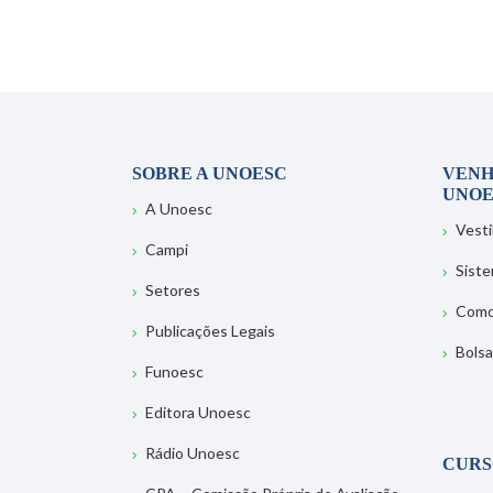
SOBRE A UNOESC
VENH
UNOE
A Unoesc
Vesti
Campi
Sist
Setores
Como
Publicações Legais
Bolsa
Funoesc
Editora Unoesc
Rádio Unoesc
CURS