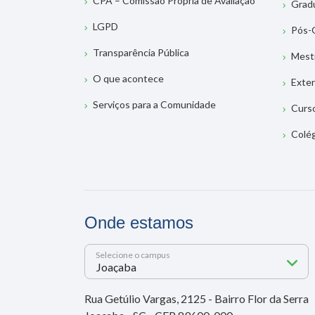
CPA – Comissão Própria de Avaliação
Grad
LGPD
Pós-
Transparência Pública
Mest
O que acontece
Exte
Serviços para a Comunidade
Curs
Colé
Onde estamos
Selecione o campus
Rua Getúlio Vargas, 2125 - Bairro Flor da Serra