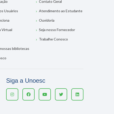
tação
Contato Geral
os Usuários
Atendimento ao Estudante
nciona
Ouvidoria
a Virtual
Seja nosso Fornecedor
Trabalhe Conosco
nossas bibliotecas
osco
Siga a Unoesc