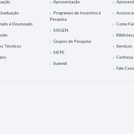
uação
Apresentação
Apresen
Graduação
Programas de Incentivo à
Acesso a
Pesquisa
rado e Doutorado
Como Fu
SISGEN
nsão
Bibliotec
Grupos de Pesquisa
os Técnicos
Serviços
SIEPE
gios
Conheça 
Summit
Fale Con