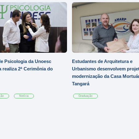
e Psicologia da Unoesc
Estudantes de Arquitetura e
 realiza 2ª Cerimônia do
Urbanismo desenvolvem projet
modernização da Casa Mortuár
Tangará
ção
Notícia
Graduação