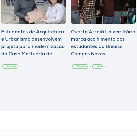
Estudantes de Arquitetura
Quarto Arraiá Universitário
e Urbanismo desenvolvem
marca acolhimento aos
projeto para modernização
estudantes da Unoesc
da Casa Mortuária de
Campos Novos
Tangará
Graduação
Graduação
Notícia