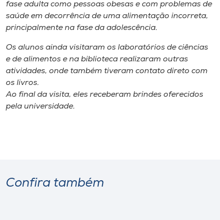
Museu
fase adulta como pessoas obesas e com problemas de
saúde em decorrência de uma alimentação incorreta,
principalmente na fase da adolescência.
Unoesc
Store
Os alunos ainda visitaram os laboratórios de ciências
e de alimentos e na biblioteca realizaram outras
atividades, onde também tiveram contato direto com
os livros.
Selecione
Ao final da visita, eles receberam brindes oferecidos
o idioma
pela universidade.
A+
A-
Confira também