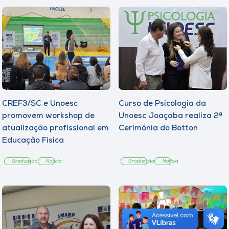
CREF3/SC e Unoesc
Curso de Psicologia da
promovem workshop de
Unoesc Joaçaba realiza 2ª
atualização profissional em
Cerimônia do Botton
Educação Física
Graduação
Notícia
Graduação
Notícia