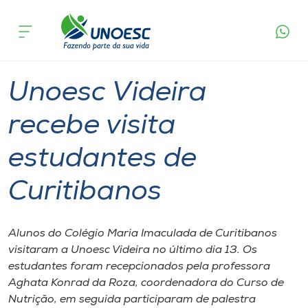
Página
O que
Unoesc Videira recebe visita estudantes
inicial
acontece
de Curitibanos
Cursos
Graduação
Videira
Onde estamos
Unoesc Videira
Pesquisa
recebe visita
estudantes de
Atendimento ao Estudante
Curitibanos
Portal de Ensino
Alunos do Colégio Maria Imaculada de Curitibanos
A
visitaram a Unoesc Videira no último dia 13. Os
Unoesc
estudantes foram recepcionados pela professora
Aghata Konrad da Roza, coordenadora do Curso de
Internacionalização
Nutrição, em seguida participaram de palestra