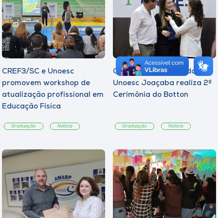
CREF3/SC e Unoesc
Curso de Psicologia da
promovem workshop de
Unoesc Joaçaba realiza 2ª
atualização profissional em
Cerimônia do Botton
Educação Física
Graduação
Notícia
Graduação
Notícia