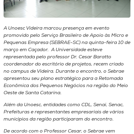
Museu
Unoesc
Store
A Unoesc Videira marcou presença em evento
promovido pelo Serviço Brasileiro de Apoio às Micro e
Pequenas Empresa (SEBRAE-SC) na quinta-feira 10 de
março em Caçador. A Universidade esteve
representada pelo professor Dr. Cesar Baratto
Selecione
o idioma
coordenador do escritório de projetos, recem criado
no campus de Videira. Durante o encontro, o Sebrae
apresentou seu plano estratégico para a Retomada
Econômica dos Pequenos Negócios na região do Meio
A+
Oeste de Santa Catarina.
A-
Além da Unoesc, entidades como CDL, Senai, Senac,
Prefeituras e representantes empresariais de vários
municípios da região participaram do encontro.
De acordo com o Professor Cesar, o Sebrae vem