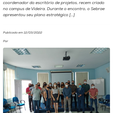
coordenador do escritório de projetos, recem criado
no campus de Videira. Durante o encontro, o Sebrae
I.nova
apresentou seu plano estratégico […]
Diplomados
Publicado em 12/03/2022
Cultura
Por
CPA
Biblioteca
Editora
Rádio