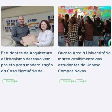
Estudantes de Arquitetura
Quarto Arraiá Universitário
e Urbanismo desenvolvem
marca acolhimento aos
projeto para modernização
estudantes da Unoesc
da Casa Mortuária de
Campos Novos
Tangará
Graduação
Graduação
Notícia