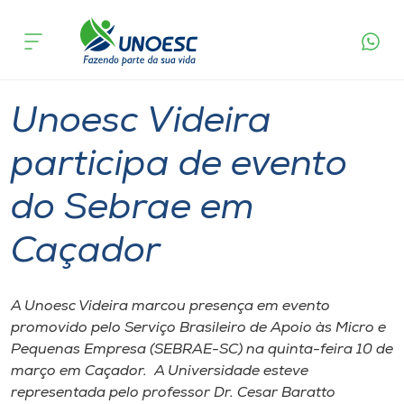
Página
O que
Unoesc Videira participa de evento do
inicial
acontece
Sebrae em Caçador
Cursos
Graduação
Inovação
Videira
Onde estamos
Unoesc Videira
Pesquisa
participa de evento
do Sebrae em
Atendimento ao Estudante
Caçador
Portal de Ensino
A Unoesc Videira marcou presença em evento
A
promovido pelo Serviço Brasileiro de Apoio às Micro e
Unoesc
Pequenas Empresa (SEBRAE-SC) na quinta-feira 10 de
março em Caçador. A Universidade esteve
Internacionalização
representada pelo professor Dr. Cesar Baratto