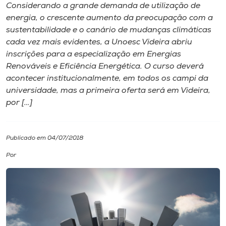
Considerando a grande demanda de utilização de
energia, o crescente aumento da preocupação com a
I.nova
sustentabilidade e o canário de mudanças climáticas
cada vez mais evidentes, a Unoesc Videira abriu
Diplomados
inscrições para a especialização em Energias
Renováveis e Eficiência Energética. O curso deverá
acontecer institucionalmente, em todos os campi da
Cultura
universidade, mas a primeira oferta será em Videira,
por […]
CPA
Publicado em 04/07/2018
Biblioteca
Por
Editora
Rádio