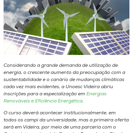
Museu
Unoesc
Store
Selecione
o idioma
Considerando a grande demanda de utilização de
energia, o crescente aumento da preocupação com a
sustentabilidade e o canário de mudanças climáticas
cada vez mais evidentes, a Unoesc Videira abriu
A+
inscrições para a especialização em
Energias
A-
Renováveis e Eficiência Energética
.
O curso deverá acontecer institucionalmente, em
todos os
campi
da universidade, mas a primeira oferta
será em Videira, por meio de uma parceria com o