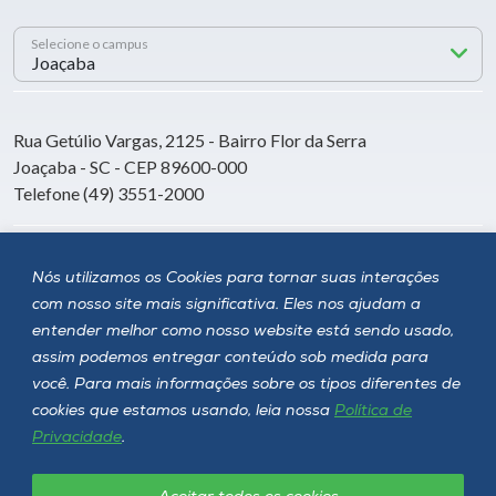
Selecione o campus
Rua Getúlio Vargas, 2125 - Bairro Flor da Serra
Joaçaba - SC - CEP 89600-000
Telefone (49) 3551-2000
Siga a Unoesc
Nós utilizamos os Cookies para tornar suas interações
com nosso site mais significativa. Eles nos ajudam a
entender melhor como nosso website está sendo usado,
assim podemos entregar conteúdo sob medida para
você. Para mais informações sobre os tipos diferentes de
cookies que estamos usando, leia nossa
Política de
Privacidade
.