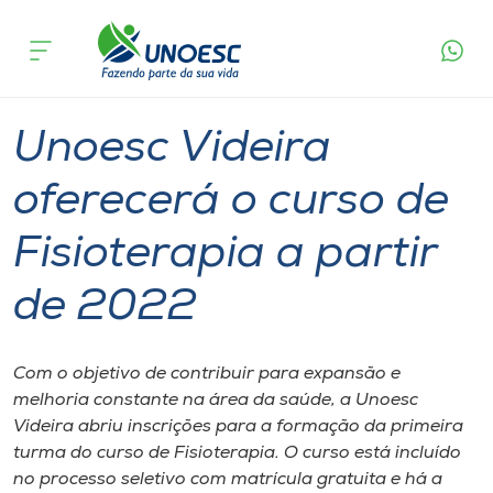
Página
O que
Unoesc Videira oferecerá o curso de
inicial
acontece
Fisioterapia a partir de 2022
Cursos
Graduação
Geral
Videira
Onde estamos
Unoesc Videira
Pesquisa
oferecerá o curso de
Fisioterapia a partir
Atendimento ao Estudante
de 2022
Portal de Ensino
Com o objetivo de contribuir para expansão e
A
melhoria constante na área da saúde, a Unoesc
Unoesc
Videira abriu inscrições para a formação da primeira
turma do curso de Fisioterapia. O curso está incluído
Internacionalização
no processo seletivo com matrícula gratuita e há a