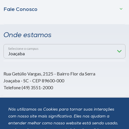
Fale Conosco
Onde estamos
Selecione o campus
Rua Getúlio Vargas, 2125 - Bairro Flor da Serra
Joaçaba - SC - CEP 89600-000
Telefone (49) 3551-2000
Siga a Unoesc
Nós utilizamos os Cookies para tornar suas interações
com nosso site mais significativa. Eles nos ajudam a
entender melhor como nosso website está sendo usado,