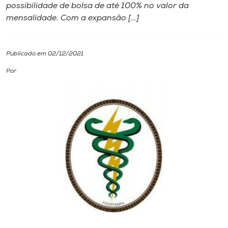
possibilidade de bolsa de até 100% no valor da
mensalidade. Com a expansão […]
I.nova
Diplomados
Publicado em 02/12/2021
Por
Cultura
CPA
Biblioteca
Editora
Rádio