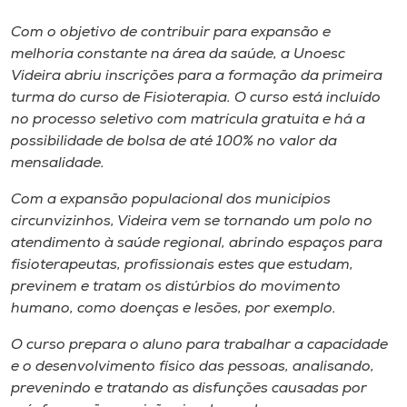
Museu
Com o objetivo de contribuir para expansão e
melhoria constante na área da saúde, a Unoesc
Unoesc
Videira abriu inscrições para a formação da primeira
Store
turma do curso de Fisioterapia. O curso está incluído
no processo seletivo com matrícula gratuita e há a
possibilidade de bolsa de até 100% no valor da
mensalidade.
Selecione
o idioma
Com a expansão populacional dos municípios
circunvizinhos, Videira vem se tornando um polo no
atendimento à saúde regional, abrindo espaços para
fisioterapeutas, profissionais estes que estudam,
A+
previnem e tratam os distúrbios do movimento
A-
humano, como doenças e lesões, por exemplo.
O curso prepara o aluno para trabalhar a capacidade
e o desenvolvimento físico das pessoas, analisando,
prevenindo e tratando as disfunções causadas por