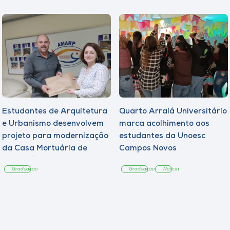
Estudantes de Arquitetura
Quarto Arraiá Universitário
e Urbanismo desenvolvem
marca acolhimento aos
projeto para modernização
estudantes da Unoesc
da Casa Mortuária de
Campos Novos
Tangará
Graduação
Graduação
Notícia