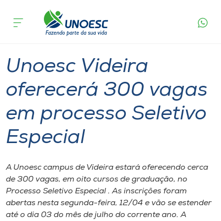
Página
O que
Unoesc Videira oferecerá 300 vagas em
inicial
acontece
processo Seletivo Especial
Cursos
Graduação
Onde estamos
Unoesc Videira
Pesquisa
oferecerá 300 vagas
em processo Seletivo
Atendimento ao Estudante
Especial
Portal de Ensino
A Unoesc campus de Videira estará oferecendo cerca
A
de 300 vagas, em oito cursos de graduação, no
Unoesc
Processo Seletivo Especial . As inscrições foram
abertas nesta segunda-feira, 12/04 e vão se estender
Internacionalização
até o dia 03 do mês de julho do corrente ano. A