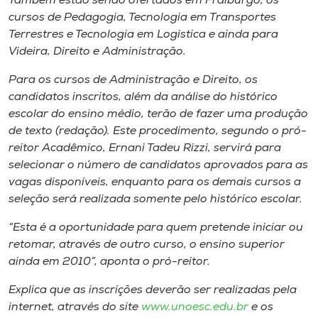
Também estão sendo ofertados em Fraiburgo, os
Museu
cursos de Pedagogia, Tecnologia em Transportes
Terrestres e Tecnologia em Logística e ainda para
Unoesc
Videira, Direito e Administração.
Store
Para os cursos de Administração e Direito, os
candidatos inscritos, além da análise do histórico
escolar do ensino médio, terão de fazer uma produção
de texto (redação). Este procedimento, segundo o pró-
Selecione
o idioma
reitor Acadêmico, Ernani Tadeu Rizzi, servirá para
selecionar o número de candidatos aprovados para as
vagas disponíveis, enquanto para os demais cursos a
seleção será realizada somente pelo histórico escolar.
A+
A-
“Esta é a oportunidade para quem pretende iniciar ou
retomar, através de outro curso, o ensino superior
ainda em 2010”, aponta o pró-reitor.
Explica que as inscrições deverão ser realizadas pela
internet, através do site
www.unoesc.edu.br
e os