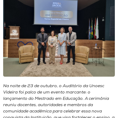
I.nova
Diplomados
Cultura
CPA
Biblioteca
Na noite de 23 de outubro, o Auditório da Unoesc
Editora
Videira foi palco de um evento marcante: o
lançamento do Mestrado em Educação. A cerimônia
Rádio
reuniu docentes, autoridades e membros da
comunidade acadêmica para celebrar essa nova
conquista da Instituição, que visa fortalecer o ensino, a