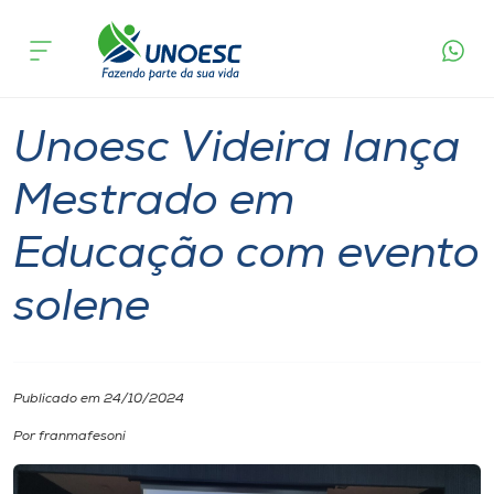
Página
O que
Unoesc Videira lança Mestrado em
inicial
acontece
Educação com evento solene
Cursos
Graduação
Videira
Onde estamos
Unoesc Videira lança
Pesquisa
Mestrado em
Educação com evento
Atendimento ao Estudante
solene
Portal de Ensino
A
Publicado em 24/10/2024
Unoesc
Por franmafesoni
Internacionalização