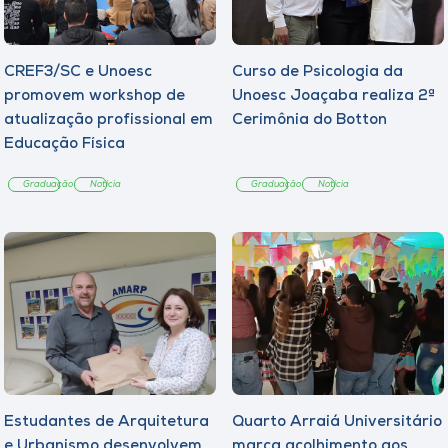
CREF3/SC e Unoesc
Curso de Psicologia da
promovem workshop de
Unoesc Joaçaba realiza 2ª
atualização profissional em
Cerimônia do Botton
Educação Física
Graduação
Notícia
Graduação
Notícia
Estudantes de Arquitetura
Quarto Arraiá Universitário
e Urbanismo desenvolvem
marca acolhimento aos