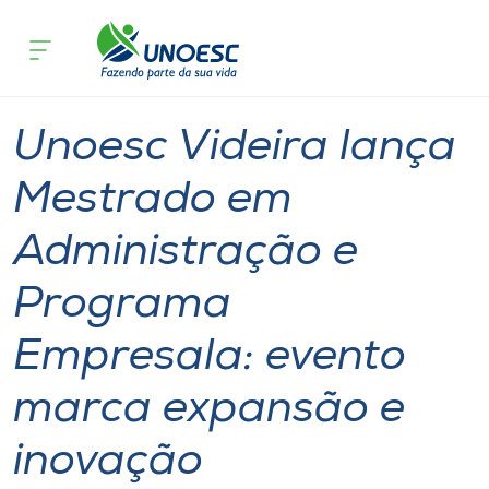
Página inicial
O que acontece
Unoesc Videira lança Mestrado em Ad
Cursos
Graduação
Onde estamos
Unoesc Videira lança
Pesquisa
Mestrado em
Administração e
Atendimento ao Estudante
Programa
Portal de Ensino
Empresala: evento
A
marca expansão e
Unoesc
inovação
Internacionalização