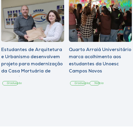
Estudantes de Arquitetura
Quarto Arraiá Universitário
e Urbanismo desenvolvem
marca acolhimento aos
projeto para modernização
estudantes da Unoesc
da Casa Mortuária de
Campos Novos
Tangará
Graduação
Graduação
Notícia