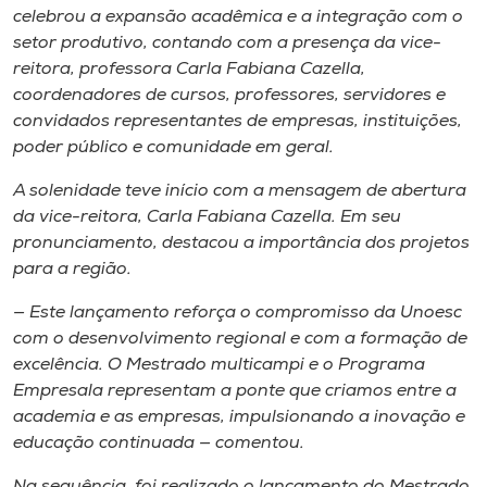
Museu
celebrou a expansão acadêmica e a integração com o
setor produtivo, contando com a presença da vice-
reitora, professora Carla Fabiana Cazella,
Unoesc
coordenadores de cursos, professores, servidores e
Store
convidados representantes de empresas, instituições,
poder público e comunidade em geral.
A solenidade teve início com a mensagem de abertura
Selecione
da vice-reitora, Carla Fabiana Cazella. Em seu
o idioma
pronunciamento, destacou a importância dos projetos
para a região.
— Este lançamento reforça o compromisso da Unoesc
A+
com o desenvolvimento regional e com a formação de
A-
excelência. O Mestrado multicampi e o Programa
Empresala representam a ponte que criamos entre a
academia e as empresas, impulsionando a inovação e
educação continuada — comentou.
Na sequência, foi realizado o lançamento do Mestrado