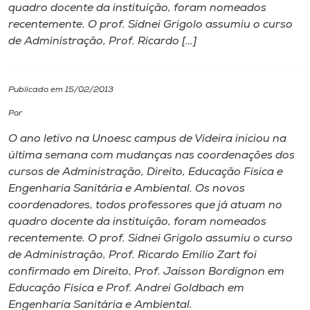
quadro docente da instituição, foram nomeados
recentemente. O prof. Sidnei Grigolo assumiu o curso
I.nova
de Administração, Prof. Ricardo […]
Diplomados
Publicado em 15/02/2013
Cultura
Por
O ano letivo na Unoesc campus de Videira iniciou na
CPA
última semana com mudanças nas coordenações dos
cursos de Administração, Direito, Educação Física e
Engenharia Sanitária e Ambiental. Os novos
Biblioteca
coordenadores, todos professores que já atuam no
quadro docente da instituição, foram nomeados
Editora
recentemente. O prof. Sidnei Grigolo assumiu o curso
de Administração, Prof. Ricardo Emílio Zart foi
confirmado em Direito, Prof. Jaisson Bordignon em
Rádio
Educação Física e Prof. Andrei Goldbach em
Engenharia Sanitária e Ambiental.