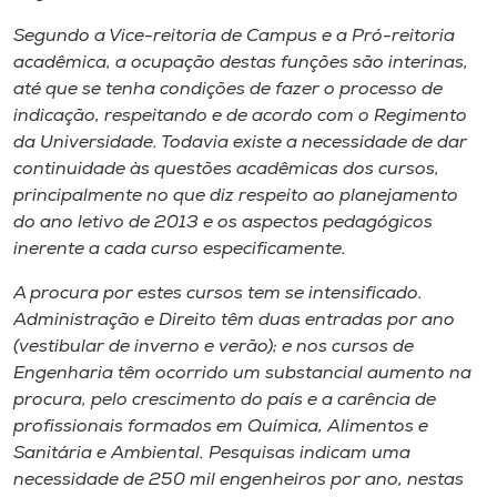
Museu
Segundo a Vice-reitoria de Campus e a Pró-reitoria
acadêmica, a ocupação destas funções são interinas,
Unoesc
até que se tenha condições de fazer o processo de
Store
indicação, respeitando e de acordo com o Regimento
da Universidade. Todavia existe a necessidade de dar
continuidade às questões acadêmicas dos cursos,
principalmente no que diz respeito ao planejamento
Selecione
do ano letivo de 2013 e os aspectos pedagógicos
o idioma
inerente a cada curso especificamente.
A procura por estes cursos tem se intensificado.
Administração e Direito têm duas entradas por ano
A+
(vestibular de inverno e verão); e nos cursos de
A-
Engenharia têm ocorrido um substancial aumento na
procura, pelo crescimento do país e a carência de
profissionais formados em Química, Alimentos e
Sanitária e Ambiental. Pesquisas indicam uma
necessidade de 250 mil engenheiros por ano, nestas