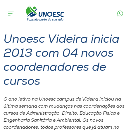
Página
O que
Unoesc Videira inicia 2013 com 04 novos
inicial
acontece
coordenadores de cursos
Cursos
Graduação
Videira
Onde estamos
Unoesc Videira inicia
Pesquisa
2013 com 04 novos
coordenadores de
Atendimento ao Estudante
cursos
Portal de Ensino
O ano letivo na Unoesc campus de Videira iniciou na
A
última semana com mudanças nas coordenações dos
Unoesc
cursos de Administração, Direito, Educação Física e
Engenharia Sanitária e Ambiental. Os novos
Internacionalização
coordenadores, todos professores que já atuam no