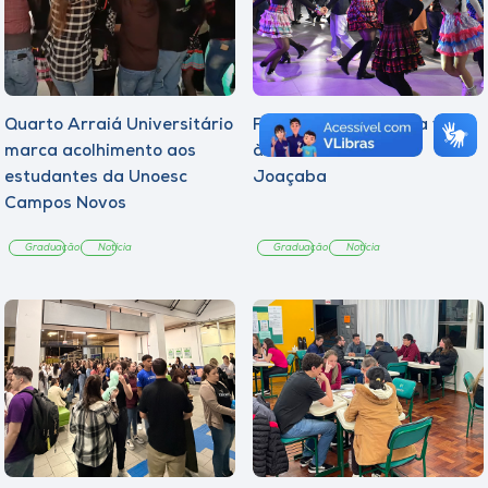
Quarto Arraiá Universitário
Festa Julina marca a volta
marca acolhimento aos
às aulas na Unoesc
estudantes da Unoesc
Joaçaba
Campos Novos
Graduação
Notícia
Graduação
Notícia