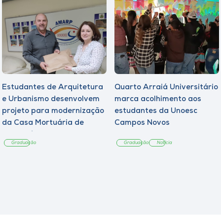
Estudantes de Arquitetura
Quarto Arraiá Universitário
e Urbanismo desenvolvem
marca acolhimento aos
projeto para modernização
estudantes da Unoesc
da Casa Mortuária de
Campos Novos
Tangará
Graduação
Graduação
Notícia