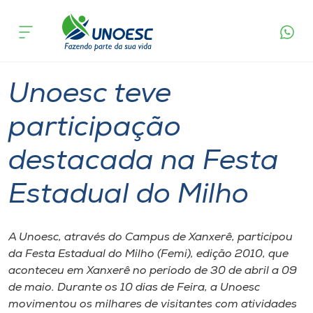
Página
O que
Unoesc teve participação destacada na
inicial
acontece
Festa Estadual do Milho
Cursos
Graduação
Xanxerê
Onde estamos
Unoesc teve
Pesquisa
participação
destacada na Festa
Atendimento ao Estudante
Estadual do Milho
Portal de Ensino
A Unoesc, através do Campus de Xanxerê, participou
A
da Festa Estadual do Milho (Femi), edição 2010, que
Unoesc
aconteceu em Xanxerê no período de 30 de abril a 09
de maio. Durante os 10 dias de Feira, a Unoesc
Internacionalização
movimentou os milhares de visitantes com atividades