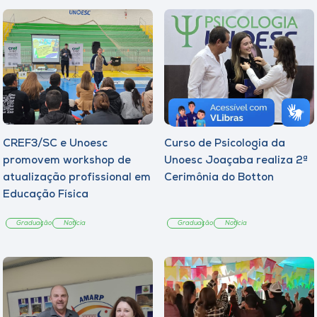
CREF3/SC e Unoesc
Curso de Psicologia da
promovem workshop de
Unoesc Joaçaba realiza 2ª
atualização profissional em
Cerimônia do Botton
Educação Física
Graduação
Notícia
Graduação
Notícia