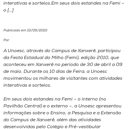
interativas e sorteios.Em seus dois estandes na Femi –
o […]
I.nova
Diplomados
Publicado em 10/05/2010
Por
Cultura
A Unoesc, através do Campus de Xanxerê, participou
da Festa Estadual do Milho (Femi), edição 2010, que
CPA
aconteceu em Xanxerê no período de 30 de abril a 09
de maio. Durante os 10 dias de Feira, a Unoesc
movimentou os milhares de visitantes com atividades
Biblioteca
interativas e sorteios.
Editora
Em seus dois estandes na Femi – o interno (no
Pavilhão Central) e o externo –, a Unoesc apresentou
informações sobre o Ensino, a Pesquisa e a Extensão
Rádio
do Campus de Xanxerê, além das atividades
desenvolvidas pelo Colégio e Pré-vestibular