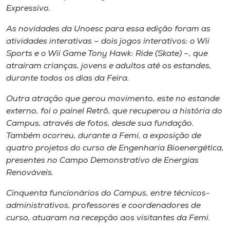
Museu
Expressivo.
As novidades da Unoesc para essa edição foram as
Unoesc
atividades interativas – dois jogos interativos: o Wii
Store
Sports e o Wii Game Tony Hawk: Ride (
Skate
) –, que
atraíram crianças, jovens e adultos até os estandes,
durante todos os dias da Feira.
Selecione
Outra atração que gerou movimento, este no estande
o idioma
externo, foi o painel Retrô, que recuperou a história do
Campus, através de fotos, desde sua fundação.
Também ocorreu, durante a Femi, a exposição de
quatro projetos do curso de Engenharia Bioenergética,
A+
presentes no Campo Demonstrativo de Energias
A-
Renováveis.
Cinquenta funcionários do Campus, entre técnicos-
administrativos, professores e coordenadores de
curso, atuaram na recepção aos visitantes da Femi.