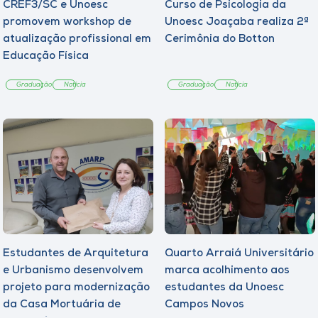
CREF3/SC e Unoesc
Curso de Psicologia da
promovem workshop de
Unoesc Joaçaba realiza 2ª
atualização profissional em
Cerimônia do Botton
Educação Física
Graduação
Notícia
Graduação
Notícia
Estudantes de Arquitetura
Quarto Arraiá Universitário
e Urbanismo desenvolvem
marca acolhimento aos
projeto para modernização
estudantes da Unoesc
da Casa Mortuária de
Campos Novos