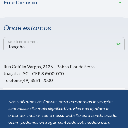
Fale Conosco
Onde estamos
Selecione o campus
Rua Getúlio Vargas, 2125 - Bairro Flor da Serra
Joaçaba - SC - CEP 89600-000
Telefone (49) 3551-2000
Siga a Unoesc
Nós utilizamos os Cookies para tornar suas interações
com nosso site mais significativa. Eles nos ajudam a
entender melhor como nosso website está sendo usado,
assim podemos entregar conteúdo sob medida para