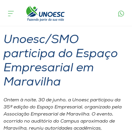
Página
O que
Unoesc/SMO participa do Espaço
inicial
acontece
Empresarial em Maravilha
Cursos
Graduação
Onde estamos
Unoesc/SMO
Pesquisa
participa do Espaço
Empresarial em
Atendimento ao Estudante
Maravilha
Portal de Ensino
Ontem à noite, 30 de junho, a Unoesc participou da
A
35ª edição do Espaço Empresarial, organizado pela
Unoesc
Associação Empresarial de Maravilha. O evento,
ocorrido no auditório do Campus aproximado de
Internacionalização
Maravilha, reuniu autoridades acadêmicas,