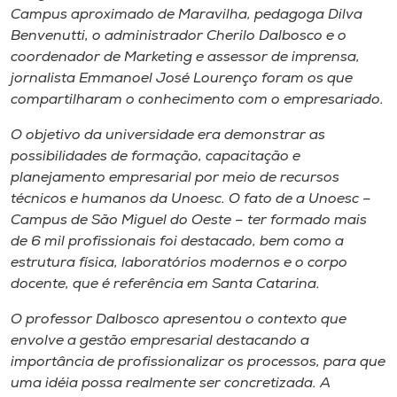
Museu
Campus aproximado de Maravilha, pedagoga Dilva
Benvenutti, o administrador Cherilo Dalbosco e o
coordenador de Marketing e assessor de imprensa,
Unoesc
jornalista Emmanoel José Lourenço foram os que
Store
compartilharam o conhecimento com o empresariado.
O objetivo da universidade era demonstrar as
possibilidades de formação, capacitação e
Selecione
planejamento empresarial por meio de recursos
o idioma
técnicos e humanos da Unoesc. O fato de a Unoesc –
Campus de São Miguel do Oeste – ter formado mais
de 6 mil profissionais foi destacado, bem como a
A+
estrutura física, laboratórios modernos e o corpo
A-
docente, que é referência em Santa Catarina.
O professor Dalbosco apresentou o contexto que
envolve a gestão empresarial destacando a
importância de profissionalizar os processos, para que
uma idéia possa realmente ser concretizada. A