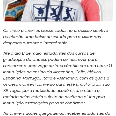
Museu
Unoesc
Store
Os cinco primeiros classificados no processo seletivo
receberão uma bolsa de estudo para auxiliar nas
despesas durante o intercâmbio
Selecione
o idioma
Até o dia 2 de maio, estudantes dos cursos de
graduação da Unoesc podem se inscrever para
concorrer a uma vaga de intercâmbio em uma entre 11
instituições de ensino da Argentina, Chile, México,
A+
Espanha, Portugal, Itália e Alemanha, com as quais a
A-
Unoesc mantém convênio para este fim. Ao total, são
72 vagas para mobilidade acadêmica, embora a
maioria delas esteja sujeita ao aceite do aluno pela
instituição estrangeira para se confirmar.
As Universidades que poderão receber estudantes da