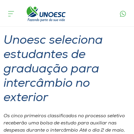
Página
O que
Unoesc seleciona estudantes de graduação
inicial
acontece
para intercâmbio no exterior
Cursos
Graduação
Onde estamos
Unoesc seleciona
Pesquisa
estudantes de
graduação para
Atendimento ao Estudante
intercâmbio no
Portal de Ensino
exterior
A
Unoesc
Os cinco primeiros classificados no processo seletivo
receberão uma bolsa de estudo para auxiliar nas
Internacionalização
despesas durante o intercâmbio Até o dia 2 de maio,