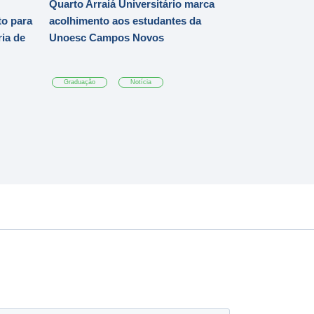
Quarto Arraiá Universitário marca
o para
acolhimento aos estudantes da
ia de
Unoesc Campos Novos
Graduação
Notícia