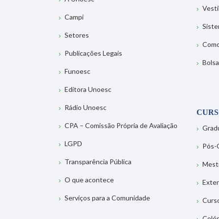
Vesti
Campi
Sist
Setores
Como
Publicações Legais
Bolsa
Funoesc
Editora Unoesc
Rádio Unoesc
CURS
CPA – Comissão Própria de Avaliação
Grad
LGPD
Pós-
Transparência Pública
Mest
O que acontece
Exte
Serviços para a Comunidade
Curs
Colé