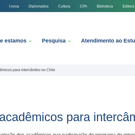
I.nova
Diplomados
Cultura
CPA
Biblioteca
Editora
e estamos
Pesquisa
Atendimento ao Est
êmicos para intercâmbio no Chile
acadêmicos para intercâm
seleção dos acadêmicos que participarão do programa de inter