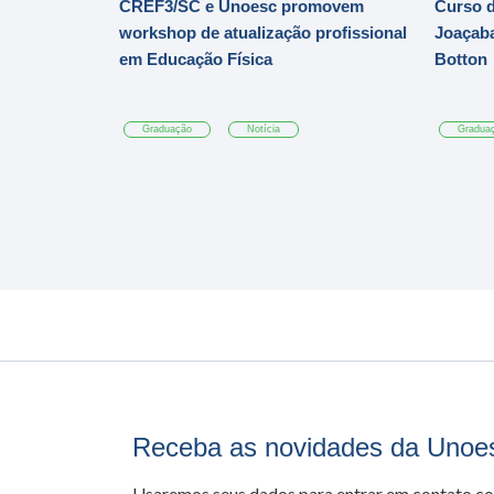
CREF3/SC e Unoesc promovem
Curso d
workshop de atualização profissional
Joaçaba
em Educação Física
Botton
Graduação
Notícia
Gradua
Receba as novidades da Unoe
Usaremos seus dados para entrar em contato c