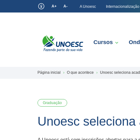
A+
A-
A Unoesc
Internacionalização
Cursos
Ond
Página inicial
O que acontece
Unoesc seleciona acad
Graduação
Unoesc seleciona 
A Unoesc está com inscrições abertas para a 