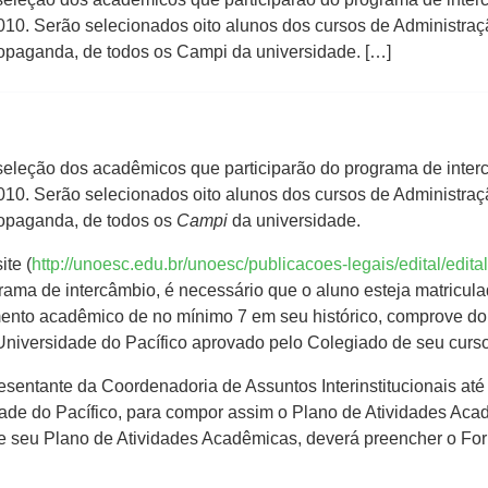
10. Serão selecionados oito alunos dos cursos de Administraçã
ropaganda, de todos os Campi da universidade. […]
seleção dos acadêmicos que participarão do programa de inter
10. Serão selecionados oito alunos dos cursos de Administraçã
ropaganda, de todos os
Campi
da universidade.
ite (
http://unoesc.edu.br/unoesc/publicacoes-legais/edital/edi
grama de intercâmbio, é necessário que o aluno esteja matricu
ento acadêmico de no mínimo 7 em seu histórico, comprove d
Universidade do Pacífico aprovado pelo Colegiado de seu curso
sentante da Coordenadoria de Assuntos Interinstitucionais até o
ade do Pacífico, para compor assim o Plano de Atividades Ac
 seu Plano de Atividades Acadêmicas, deverá preencher o Form