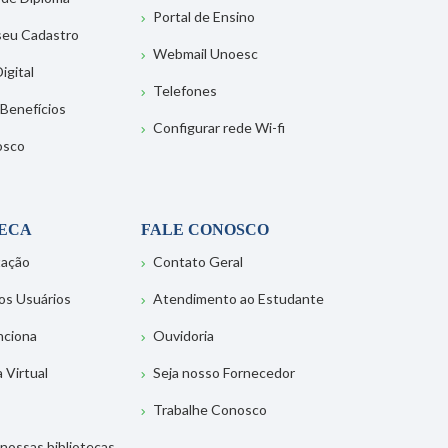
Portal de Ensino
 seu Cadastro
Webmail Unoesc
igital
Telefones
 Benefícios
Configurar rede Wi-fi
osco
TECA
FALE CONOSCO
tação
Contato Geral
os Usuários
Atendimento ao Estudante
nciona
Ouvidoria
a Virtual
Seja nosso Fornecedor
Trabalhe Conosco
nossas bibliotecas