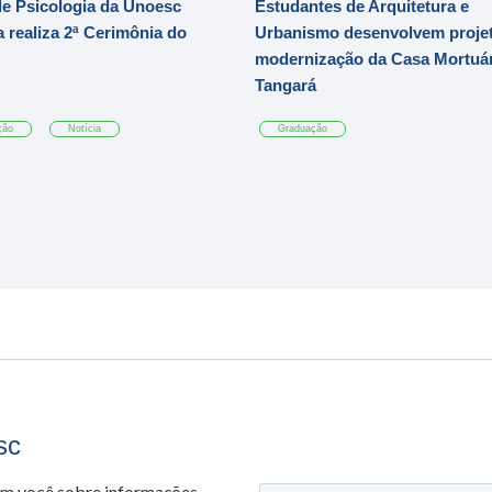
e Psicologia da Unoesc
Estudantes de Arquitetura e
 realiza 2ª Cerimônia do
Urbanismo desenvolvem projet
modernização da Casa Mortuár
Tangará
ção
Notícia
Graduação
sc
om você sobre informações