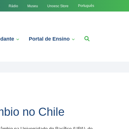
Português
Rádio
Museu
Unoesc Store
udante
Portal de Ensino
bio no Chile
câmbio na Universidade do Pacífico (UPA), de