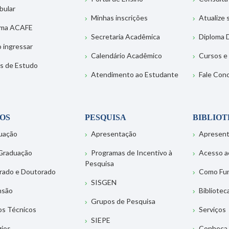
bular
Minhas inscrições
Atualize
ema ACAFE
Secretaria Acadêmica
Diploma D
 ingressar
Calendário Acadêmico
Cursos e
s de Estudo
Atendimento ao Estudante
Fale Con
OS
PESQUISA
BIBLIO
uação
Apresentação
Apresen
Graduação
Programas de Incentivo à
Acesso a
Pesquisa
rado e Doutorado
Como Fu
SISGEN
nsão
Bibliotec
Grupos de Pesquisa
os Técnicos
Serviços
SIEPE
gios
Conheça 